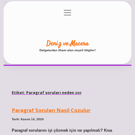
menüyü
Anasayfa
Gizlilik Politikası
Yasal Uyarı
aç
Hakkımızda
Deniz ve Macera
Dalgalardan ilham alan neşeli bilgiler!
Etiket:
Paragraf soruları neden zor
Paragraf Soruları Nasil Cozulur
Tarih: Kasım 14, 2024
Paragraf sorularını iyi çözmek için ne yapılmalı? Kısa