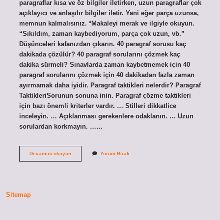
paragraflar kısa ve öz bilgiler iletirken, uzun paragraflar çok
açıklayıcı ve anlaşılır bilgiler iletir. Yani eğer parça uzunsa,
memnun kalmalısınız. *Makaleyi merak ve ilgiyle okuyun.
“Sıkıldım, zaman kaybediyorum, parça çok uzun, vb.”
Düşünceleri kafanızdan çıkarın. 40 paragraf sorusu kaç
dakikada çözülür? 40 paragraf sorularını çözmek kaç
dakika sürmeli? Sınavlarda zaman kaybetmemek için 40
paragraf sorularını çözmek için 40 dakikadan fazla zaman
ayırmamak daha iyidir. Paragraf taktikleri nelerdir? Paragraf
TaktikleriSorunun sonuna inin. Paragraf çözme taktikleri
için bazı önemli kriterler vardır. … Stilleri dikkatlice
inceleyin. … Açıklanması gerekenlere odaklanın. … Uzun
sorulardan korkmayın. ……
Paragraf
Devamını okuyun
Yorum Bırak
Soruları
Nasil
Cozulur
Sitemap