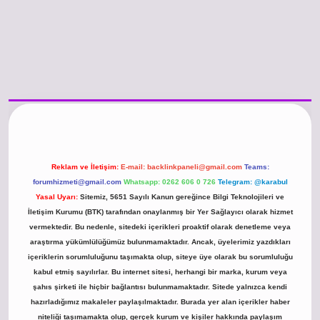
o güncel giriş
https://www.betexper.xyz/
betci.co
betci giriş
hiltonbet günce
Reklam ve İletişim:
E-mail:
backlinkpaneli@gmail.com
Teams:
forumhizmeti@gmail.com
Whatsapp: 0262 606 0 726
Telegram: @karabul
Yasal Uyarı:
Sitemiz, 5651 Sayılı Kanun gereğince Bilgi Teknolojileri ve
İletişim Kurumu (BTK) tarafından onaylanmış bir Yer Sağlayıcı olarak hizmet
vermektedir. Bu nedenle, sitedeki içerikleri proaktif olarak denetleme veya
araştırma yükümlülüğümüz bulunmamaktadır. Ancak, üyelerimiz yazdıkları
içeriklerin sorumluluğunu taşımakta olup, siteye üye olarak bu sorumluluğu
kabul etmiş sayılırlar. Bu internet sitesi, herhangi bir marka, kurum veya
şahıs şirketi ile hiçbir bağlantısı bulunmamaktadır. Sitede yalnızca kendi
hazırladığımız makaleler paylaşılmaktadır. Burada yer alan içerikler haber
niteliği taşımamakta olup, gerçek kurum ve kişiler hakkında paylaşım