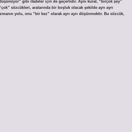
düşünüyor” gibi ifadeler için de geçerlidir. Aynı kural, “birçok şey”
“çok” sözcükleri, aralarında bir boşluk olacak şekilde ayrı ayrı
azmanın yolu, onu “bir kez” olarak ayrı ayrı düşünmektir. Bu sözcük,