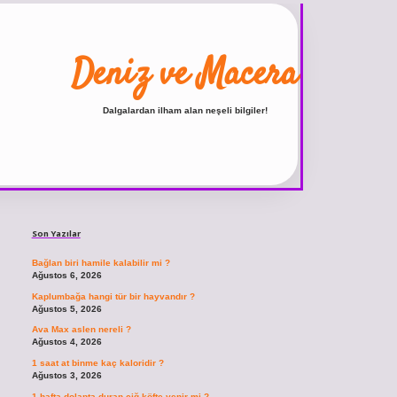
Deniz ve Macera
Dalgalardan ilham alan neşeli bilgiler!
Sidebar
ilbet
vdcasino giriş sitesi
vdcasino güncel giriş
https:/
Son Yazılar
Bağlan biri hamile kalabilir mi ?
Ağustos 6, 2026
Kaplumbağa hangi tür bir hayvandır ?
Ağustos 5, 2026
Ava Max aslen nereli ?
Ağustos 4, 2026
1 saat at binme kaç kaloridir ?
Ağustos 3, 2026
1 hafta dolapta duran çiğ köfte yenir mi ?