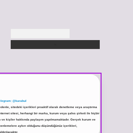
Arama
elegram: @karabul
denle, sitedeki içerikleri proaktif olarak denetleme veya araştırma
rnet sitesi, herhangi bir marka, kurum veya şahıs şirketi ile hiçbir
rum ve kişiler hakkında paylaşım yapılmamaktadır. Gerçek kurum ve
üzenlemelere aykırı olduğunu düşündüğünüz içerikleri,
ldırılacaktır.