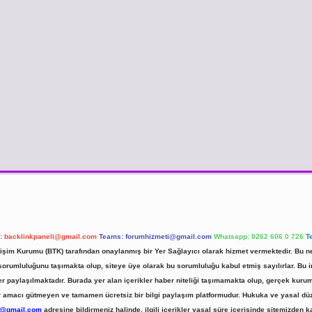
l:
backlinkpaneli@gmail.com
Teams:
forumhizmeti@gmail.com
Whatsapp: 0262 606 0 726
T
etişim Kurumu (BTK) tarafından onaylanmış bir Yer Sağlayıcı olarak hizmet vermektedir. Bu ne
umluluğunu taşımakta olup, siteye üye olarak bu sorumluluğu kabul etmiş sayılırlar. Bu inte
er paylaşılmaktadır. Burada yer alan içerikler haber niteliği taşımamakta olup, gerçek ku
 kar amacı gütmeyen ve tamamen ücretsiz bir bilgi paylaşım platformudur. Hukuka ve yasal d
r@gmail.com
adresine bildirmeniz halinde, ilgili içerikler yasal süre içerisinde sitemizden ka