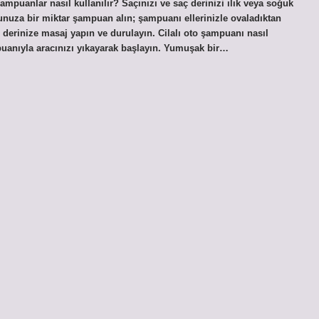
mpuanlar nasıl kullanılır? Saçınızı ve saç derinizi ılık veya soğuk
ucunuza bir miktar şampuan alın; şampuanı ellerinizle ovaladıktan
 derinize masaj yapın ve durulayın. Cilalı oto şampuanı nasıl
mpuanıyla aracınızı yıkayarak başlayın. Yumuşak bir…