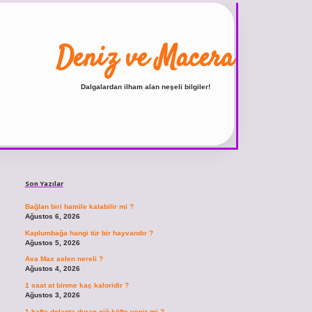
Deniz ve Macera
Dalgalardan ilham alan neşeli bilgiler!
Sidebar
ilbet
vdcasino giriş sitesi
vdcasino güncel giriş
https://www.betexper.xyz
Son Yazılar
Bağlan biri hamile kalabilir mi ?
Ağustos 6, 2026
Kaplumbağa hangi tür bir hayvandır ?
Ağustos 5, 2026
Ava Max aslen nereli ?
Ağustos 4, 2026
1 saat at binme kaç kaloridir ?
Ağustos 3, 2026
1 hafta dolapta duran çiğ köfte yenir mi ?