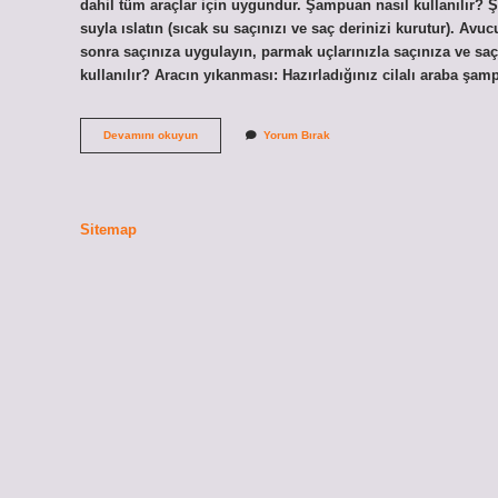
dahil tüm araçlar için uygundur. Şampuan nasıl kullanılır? Şa
suyla ıslatın (sıcak su saçınızı ve saç derinizi kurutur). Av
sonra saçınıza uygulayın, parmak uçlarınızla saçınıza ve saç
kullanılır? Aracın yıkanması: Hazırladığınız cilalı araba şa
Sonax
Devamını okuyun
Yorum Bırak
Cilalı
Şampuan
Nasıl
Kullanılır
Sitemap