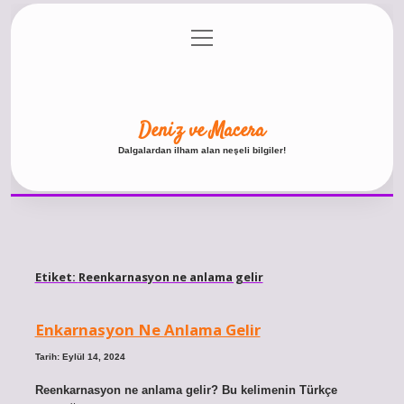
menüyü
Anasayfa
Gizlilik Politikası
Yasal Uyarı
aç
Hakkımızda
Deniz ve Macera
Dalgalardan ilham alan neşeli bilgiler!
Etiket:
Reenkarnasyon ne anlama gelir
Enkarnasyon Ne Anlama Gelir
Tarih: Eylül 14, 2024
Reenkarnasyon ne anlama gelir? Bu kelimenin Türkçe