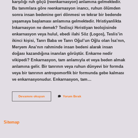
karşılığı ruh göçü (reenkarnasyon) anlamına gelmektedir.
Bu tanımlara göre reenkarnasyon inancı, ruhun ölümden
sonra insan bedenine geri dönmesi ve tekrar bir bedende
yaşamaya başlaması anlamına gelmektedir. Hristiyanlikta
Inkarnasyon ne demek? Teslisçi Hıristiyan teolojisinde
enkarnasyon veya hulul, ebedi ilahi Söz (Logos), Teslis’in
ikinci kişisi, Tanrı Baba ve Tanrı Oğul’un Oğlu olan İsa’nın,
Meryem Ana’nın rahminde insan bedeni alarak insan
doğası kazandığına inanılan görüştür. Enkarne nedir
vikipedi? Enkarnasyon, tam anlamıyla et veya beden almak
anlamına gelir. Bir tanrının veya ruhun dünyevi bir formda
veya bir tanrının antropomorfik bir formunda gebe kalması
ve enkarnasyonudur. Enkarnasyon, tam…
Enkarnasyon
Devamını okuyun
Yorum Bırak
Ne
Anlama
Gelir
Sitemap