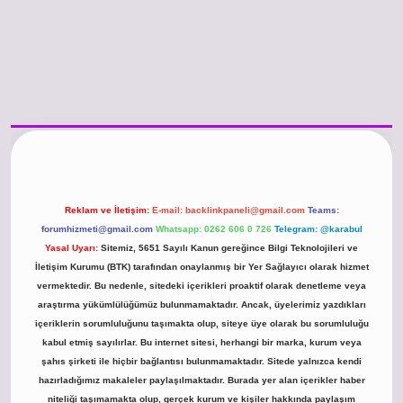
o güncel giriş
https://www.betexper.xyz/
betci.co
betci giriş
hiltonbet günce
Reklam ve İletişim:
E-mail:
backlinkpaneli@gmail.com
Teams:
forumhizmeti@gmail.com
Whatsapp: 0262 606 0 726
Telegram: @karabul
Yasal Uyarı:
Sitemiz, 5651 Sayılı Kanun gereğince Bilgi Teknolojileri ve
İletişim Kurumu (BTK) tarafından onaylanmış bir Yer Sağlayıcı olarak hizmet
vermektedir. Bu nedenle, sitedeki içerikleri proaktif olarak denetleme veya
araştırma yükümlülüğümüz bulunmamaktadır. Ancak, üyelerimiz yazdıkları
içeriklerin sorumluluğunu taşımakta olup, siteye üye olarak bu sorumluluğu
kabul etmiş sayılırlar. Bu internet sitesi, herhangi bir marka, kurum veya
şahıs şirketi ile hiçbir bağlantısı bulunmamaktadır. Sitede yalnızca kendi
hazırladığımız makaleler paylaşılmaktadır. Burada yer alan içerikler haber
niteliği taşımamakta olup, gerçek kurum ve kişiler hakkında paylaşım