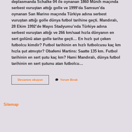
deplasmanda Schalke 04 ile oynanan 1860 Münih maçında
serbest vuruştan attığı golle ve 1999’da Samsun’da
oynanan San Marino maçında Türkiye adına serbest
vuruştan attığı golle dünya futbol tarihine geçti. Mandıralı,
28 Ekim 1992’de Mayıs Stadyumu’nda Türkiye adına
serbest vuruştan attığı ve 266 km/saat hızla dünyanın en
sert golünü atan golle tarihe geçti… En hızlı şut çeken
futbolcu kimdir? Futbol tarihinin en hızlı futbolcusu kaç km
hızla şut atmıştır? Obafemi Martins: Saatte 135 km. Futbol
tarihinin en sert şutu kaç km? Hami Mandıralı, dünya futbol
tarihinin en sert şutunu atan futbolcu…
Futbolda
Devamını okuyun
Yorum Bırak
En
Hızlı
Şut
Kaç
Km
Sitemap