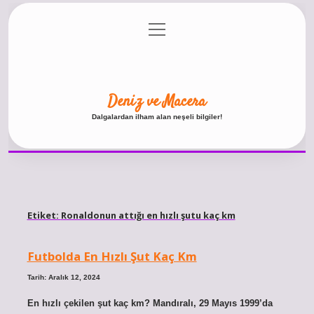
menüyü
Anasayfa
Gizlilik Politikası
Yasal Uyarı
aç
Hakkımızda
Deniz ve Macera
Dalgalardan ilham alan neşeli bilgiler!
Etiket:
Ronaldonun attığı en hızlı şutu kaç km
Futbolda En Hızlı Şut Kaç Km
Tarih: Aralık 12, 2024
En hızlı çekilen şut kaç km? Mandıralı, 29 Mayıs 1999’da