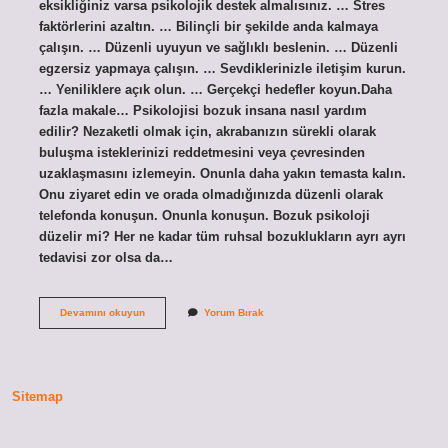
eksikliğiniz varsa psikolojik destek almalısınız. … Stres
faktörlerini azaltın. … Bilinçli bir şekilde anda kalmaya
çalışın. … Düzenli uyuyun ve sağlıklı beslenin. … Düzenli
egzersiz yapmaya çalışın. … Sevdiklerinizle iletişim kurun.
… Yeniliklere açık olun. … Gerçekçi hedefler koyun.Daha
fazla makale… Psikolojisi bozuk insana nasıl yardım
edilir? Nezaketli olmak için, akrabanızın sürekli olarak
buluşma isteklerinizi reddetmesini veya çevresinden
uzaklaşmasını izlemeyin. Onunla daha yakın temasta kalın.
Onu ziyaret edin ve orada olmadığınızda düzenli olarak
telefonda konuşun. Onunla konuşun. Bozuk psikoloji
düzelir mi? Her ne kadar tüm ruhsal bozuklukların ayrı ayrı
tedavisi zor olsa da…
Ruh
Devamını okuyun
Yorum Bırak
Sağlığı
Bozuk
Insanlar
Ne
Yapmalı
Sitemap