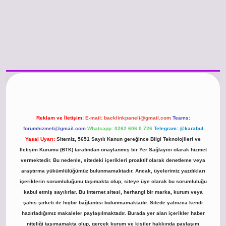
/www.betexper.xyz/
betci.co
betci giriş
hiltonbet güncel giriş
Reklam ve İletişim:
E-mail:
backlinkpaneli@gmail.com
Teams:
forumhizmeti@gmail.com
Whatsapp: 0262 606 0 726
Telegram: @karabul
Yasal Uyarı:
Sitemiz, 5651 Sayılı Kanun gereğince Bilgi Teknolojileri ve
İletişim Kurumu (BTK) tarafından onaylanmış bir Yer Sağlayıcı olarak hizmet
vermektedir. Bu nedenle, sitedeki içerikleri proaktif olarak denetleme veya
araştırma yükümlülüğümüz bulunmamaktadır. Ancak, üyelerimiz yazdıkları
içeriklerin sorumluluğunu taşımakta olup, siteye üye olarak bu sorumluluğu
kabul etmiş sayılırlar. Bu internet sitesi, herhangi bir marka, kurum veya
şahıs şirketi ile hiçbir bağlantısı bulunmamaktadır. Sitede yalnızca kendi
hazırladığımız makaleler paylaşılmaktadır. Burada yer alan içerikler haber
niteliği taşımamakta olup, gerçek kurum ve kişiler hakkında paylaşım