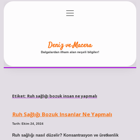
menüyü
Anasayfa
Gizlilik Politikası
Yasal Uyarı
aç
Hakkımızda
Deniz ve Macera
Dalgalardan ilham alan neşeli bilgiler!
Etiket:
Ruh sağlığı bozuk insan ne yapmalı
Ruh Sağlığı Bozuk Insanlar Ne Yapmalı
Tarih: Ekim 24, 2024
Ruh sağlığı nasıl düzelir? Konsantrasyon ve üretkenlik