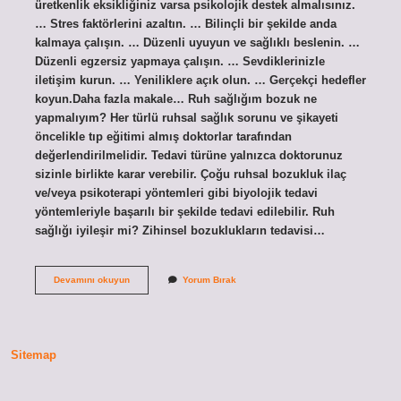
üretkenlik eksikliğiniz varsa psikolojik destek almalısınız.
… Stres faktörlerini azaltın. … Bilinçli bir şekilde anda
kalmaya çalışın. … Düzenli uyuyun ve sağlıklı beslenin. …
Düzenli egzersiz yapmaya çalışın. … Sevdiklerinizle
iletişim kurun. … Yeniliklere açık olun. … Gerçekçi hedefler
koyun.Daha fazla makale… Ruh sağlığım bozuk ne
yapmalıyım? Her türlü ruhsal sağlık sorunu ve şikayeti
öncelikle tıp eğitimi almış doktorlar tarafından
değerlendirilmelidir. Tedavi türüne yalnızca doktorunuz
sizinle birlikte karar verebilir. Çoğu ruhsal bozukluk ilaç
ve/veya psikoterapi yöntemleri gibi biyolojik tedavi
yöntemleriyle başarılı bir şekilde tedavi edilebilir. Ruh
sağlığı iyileşir mi? Zihinsel bozuklukların tedavisi…
Ruh
Devamını okuyun
Yorum Bırak
Sağlığı
Nasıl
Düzeltilir
Sitemap