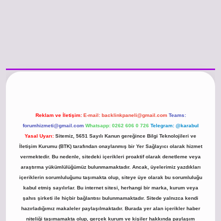
/www.betexper.xyz/
betci.co
betci giriş
hiltonbet güncel giriş
Reklam ve İletişim:
E-mail:
backlinkpaneli@gmail.com
Teams:
forumhizmeti@gmail.com
Whatsapp: 0262 606 0 726
Telegram: @karabul
Yasal Uyarı:
Sitemiz, 5651 Sayılı Kanun gereğince Bilgi Teknolojileri ve
İletişim Kurumu (BTK) tarafından onaylanmış bir Yer Sağlayıcı olarak hizmet
vermektedir. Bu nedenle, sitedeki içerikleri proaktif olarak denetleme veya
araştırma yükümlülüğümüz bulunmamaktadır. Ancak, üyelerimiz yazdıkları
içeriklerin sorumluluğunu taşımakta olup, siteye üye olarak bu sorumluluğu
kabul etmiş sayılırlar. Bu internet sitesi, herhangi bir marka, kurum veya
şahıs şirketi ile hiçbir bağlantısı bulunmamaktadır. Sitede yalnızca kendi
hazırladığımız makaleler paylaşılmaktadır. Burada yer alan içerikler haber
niteliği taşımamakta olup, gerçek kurum ve kişiler hakkında paylaşım