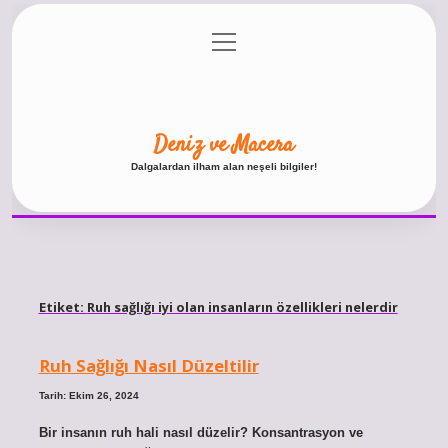
menüyü
Anasayfa
Gizlilik Politikası
Yasal Uyarı
aç
Hakkımızda
Deniz ve Macera
Dalgalardan ilham alan neşeli bilgiler!
Etiket:
Ruh sağlığı iyi olan insanların özellikleri nelerdir
Ruh Sağlığı Nasıl Düzeltilir
Tarih: Ekim 26, 2024
Bir insanın ruh hali nasıl düzelir? Konsantrasyon ve