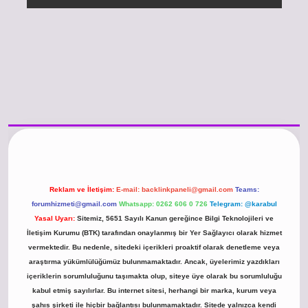
https://www.betexper.xyz/
betci.co
betci giriş
hiltonbet güncel giriş
Reklam ve İletişim:
E-mail:
backlinkpaneli@gmail.com
Teams:
forumhizmeti@gmail.com
Whatsapp: 0262 606 0 726
Telegram: @karabul
Yasal Uyarı:
Sitemiz, 5651 Sayılı Kanun gereğince Bilgi Teknolojileri ve
İletişim Kurumu (BTK) tarafından onaylanmış bir Yer Sağlayıcı olarak hizmet
vermektedir. Bu nedenle, sitedeki içerikleri proaktif olarak denetleme veya
araştırma yükümlülüğümüz bulunmamaktadır. Ancak, üyelerimiz yazdıkları
içeriklerin sorumluluğunu taşımakta olup, siteye üye olarak bu sorumluluğu
kabul etmiş sayılırlar. Bu internet sitesi, herhangi bir marka, kurum veya
şahıs şirketi ile hiçbir bağlantısı bulunmamaktadır. Sitede yalnızca kendi