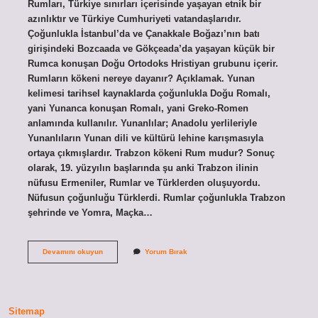
Rumları, Türkiye sınırları içerisinde yaşayan etnik bir
azınlıktır ve Türkiye Cumhuriyeti vatandaşlarıdır.
Çoğunlukla İstanbul’da ve Çanakkale Boğazı’nın batı
girişindeki Bozcaada ve Gökçeada’da yaşayan küçük bir
Rumca konuşan Doğu Ortodoks Hristiyan grubunu içerir.
Rumların kökeni nereye dayanır? Açıklamak. Yunan
kelimesi tarihsel kaynaklarda çoğunlukla Doğu Romalı,
yani Yunanca konuşan Romalı, yani Greko-Romen
anlamında kullanılır. Yunanlılar; Anadolu yerlileriyle
Yunanlıların Yunan dili ve kültürü lehine karışmasıyla
ortaya çıkmışlardır. Trabzon kökeni Rum mudur? Sonuç
olarak, 19. yüzyılın başlarında şu anki Trabzon ilinin
nüfusu Ermeniler, Rumlar ve Türklerden oluşuyordu.
Nüfusun çoğunluğu Türklerdi. Rumlar çoğunlukla Trabzon
şehrinde ve Yomra, Maçka…
Karadenizde
Devamını okuyun
Yorum Bırak
Yaşayan
Rumlar
Kimdir
Sitemap