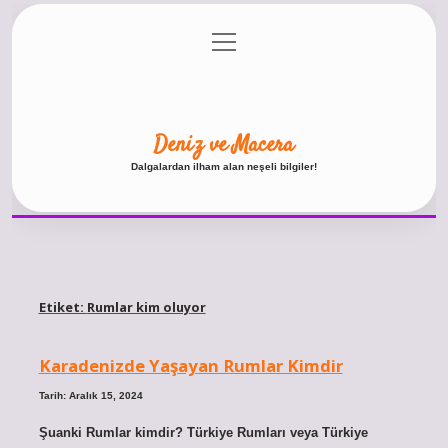
menüyü
Anasayfa
Gizlilik Politikası
Yasal Uyarı
aç
Hakkımızda
Deniz ve Macera
Dalgalardan ilham alan neşeli bilgiler!
Etiket:
Rumlar kim oluyor
Karadenizde Yaşayan Rumlar Kimdir
Tarih: Aralık 15, 2024
Şuanki Rumlar kimdir? Türkiye Rumları veya Türkiye