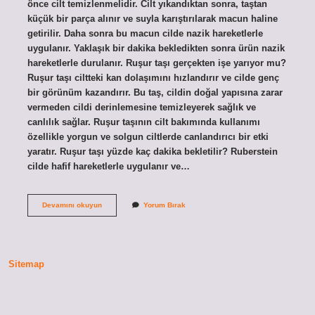
önce cilt temizlenmelidir. Cilt yıkandıktan sonra, taştan
küçük bir parça alınır ve suyla karıştırılarak macun haline
getirilir. Daha sonra bu macun cilde nazik hareketlerle
uygulanır. Yaklaşık bir dakika bekledikten sonra ürün nazik
hareketlerle durulanır. Ruşur taşı gerçekten işe yarıyor mu?
Ruşur taşı ciltteki kan dolaşımını hızlandırır ve cilde genç
bir görünüm kazandırır. Bu taş, cildin doğal yapısına zarar
vermeden cildi derinlemesine temizleyerek sağlık ve
canlılık sağlar. Ruşur taşının cilt bakımında kullanımı
özellikle yorgun ve solgun ciltlerde canlandırıcı bir etki
yaratır. Ruşur taşı yüzde kaç dakika bekletilir? Ruberstein
cilde hafif hareketlerle uygulanır ve…
Ruşur
Devamını okuyun
Yorum Bırak
Taşı
Nedir
Neye
Iyi
Gelir
Sitemap