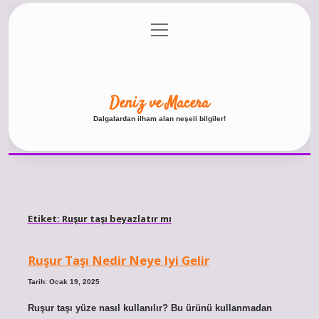
menüyü
Anasayfa
Gizlilik Politikası
Yasal Uyarı
aç
Hakkımızda
Deniz ve Macera
Dalgalardan ilham alan neşeli bilgiler!
Etiket:
Ruşur taşı beyazlatır mı
Ruşur Taşı Nedir Neye Iyi Gelir
Tarih: Ocak 19, 2025
Ruşur taşı yüze nasıl kullanılır? Bu ürünü kullanmadan