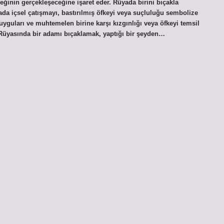
leğinin gerçekleşeceğine işaret eder. Rüyada birini bıçakla
ada içsel çatışmayı, bastırılmış öfkeyi veya suçluluğu sembolize
duyguları ve muhtemelen birine karşı kızgınlığı veya öfkeyi temsil
 Rüyasında bir adamı bıçaklamak, yaptığı bir şeyden…