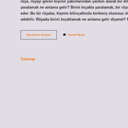
rüya, rüyayı gören kişinin yakınlarından yardım alarak bir di
yaralamak ne anlama gelir? Birini bıçakla yaralamak, bir rüy
eder. Bu tür rüyalar, kişinin bilinçaltında birikmiş olumsuz 
edebilir. Rüyada birini bıçaklamak ne anlama gelir diyanet?
Rüyada
Devamını okuyun
Yorum Bırak
Adam
Yaralamak
Ne
Anlama
Gelir
Sitemap