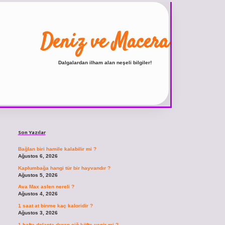
Deniz ve Macera
Dalgalardan ilham alan neşeli bilgiler!
Sidebar
ilbet
vdcasino giriş sitesi
vdcasino güncel giriş
https:
Son Yazılar
Bağlan biri hamile kalabilir mi ?
Ağustos 6, 2026
Kaplumbağa hangi tür bir hayvandır ?
Ağustos 5, 2026
Ava Max aslen nereli ?
Ağustos 4, 2026
1 saat at binme kaç kaloridir ?
Ağustos 3, 2026
1 hafta dolapta duran çiğ köfte yenir mi ?