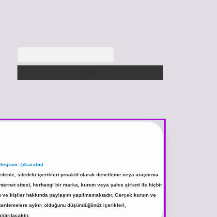
Arama
elegram: @karabul
denle, sitedeki içerikleri proaktif olarak denetleme veya araştırma
rnet sitesi, herhangi bir marka, kurum veya şahıs şirketi ile hiçbir
rum ve kişiler hakkında paylaşım yapılmamaktadır. Gerçek kurum ve
üzenlemelere aykırı olduğunu düşündüğünüz içerikleri,
ldırılacaktır.