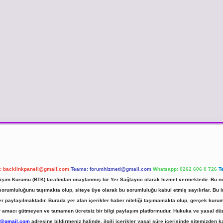
l:
backlinkpaneli@gmail.com
Teams:
forumhizmeti@gmail.com
Whatsapp: 0262 606 0 726
T
etişim Kurumu (BTK) tarafından onaylanmış bir Yer Sağlayıcı olarak hizmet vermektedir. Bu ne
umluluğunu taşımakta olup, siteye üye olarak bu sorumluluğu kabul etmiş sayılırlar. Bu inte
er paylaşılmaktadır. Burada yer alan içerikler haber niteliği taşımamakta olup, gerçek ku
 kar amacı gütmeyen ve tamamen ücretsiz bir bilgi paylaşım platformudur. Hukuka ve yasal d
r@gmail.com
adresine bildirmeniz halinde, ilgili içerikler yasal süre içerisinde sitemizden ka