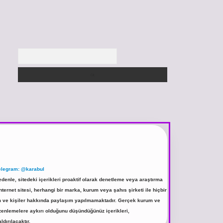
Arama
elegram: @karabul
denle, sitedeki içerikleri proaktif olarak denetleme veya araştırma
rnet sitesi, herhangi bir marka, kurum veya şahıs şirketi ile hiçbir
rum ve kişiler hakkında paylaşım yapılmamaktadır. Gerçek kurum ve
üzenlemelere aykırı olduğunu düşündüğünüz içerikleri,
ldırılacaktır.