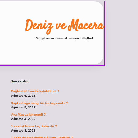
Deniz ve Macera
Dalgalardan ilham alan neşeli bilgiler!
Sidebar
ilbet
vdcasino giriş sitesi
vdcasino güncel giriş
https://www.betexper.xyz/
Son Yazılar
Bağlan biri hamile kalabilir mi ?
Ağustos 6, 2026
Kaplumbağa hangi tür bir hayvandır ?
Ağustos 5, 2026
Ava Max aslen nereli ?
Ağustos 4, 2026
1 saat at binme kaç kaloridir ?
Ağustos 3, 2026
1 hafta dolapta duran çiğ köfte yenir mi ?