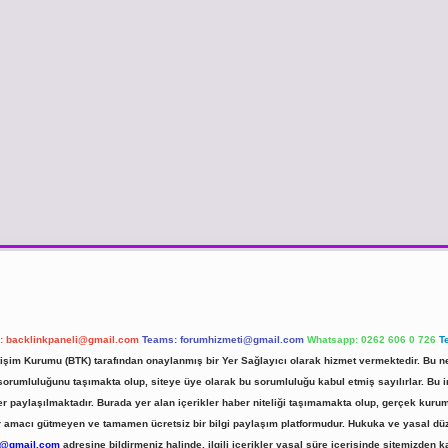
l:
backlinkpaneli@gmail.com
Teams:
forumhizmeti@gmail.com
Whatsapp: 0262 606 0 726
T
etişim Kurumu (BTK) tarafından onaylanmış bir Yer Sağlayıcı olarak hizmet vermektedir. Bu ne
umluluğunu taşımakta olup, siteye üye olarak bu sorumluluğu kabul etmiş sayılırlar. Bu inte
er paylaşılmaktadır. Burada yer alan içerikler haber niteliği taşımamakta olup, gerçek ku
 kar amacı gütmeyen ve tamamen ücretsiz bir bilgi paylaşım platformudur. Hukuka ve yasal d
r@gmail.com
adresine bildirmeniz halinde, ilgili içerikler yasal süre içerisinde sitemizden ka