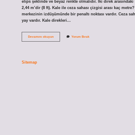
elips şeklinde ve beyaz renkte olmalıdır. İki direk arasındak
2,44 m’dir (8 ft). Kale ile ceza sahası çizgisi arası kaç metr
merkezinin izdüşümünde bir penaltı noktası vardır. Ceza saha
yay vardır. Kale direkleri…
Iki
Devamını okuyun
Yorum Bırak
Kale
Arası
Kaç
Adım
Sitemap