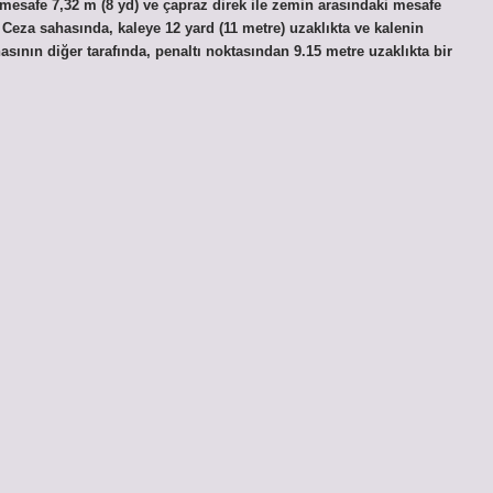
i mesafe 7,32 m (8 yd) ve çapraz direk ile zemin arasındaki mesafe
e? Ceza sahasında, kaleye 12 yard (11 metre) uzaklıkta ve kalenin
sının diğer tarafında, penaltı noktasından 9.15 metre uzaklıkta bir