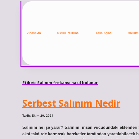
Anasayfa
Gizlilik Politikası
Yasal Uyarı
Hakkım
Etiket:
Salınım frekansı nasıl bulunur
Serbest Salınım Nedir
Tarih: Ekim 20, 2024
Salınım ne işe yarar? Salınım, insan vücudundaki eklemlerin ha
aksi takdirde karmaşık hareketler tarafından yaratılabilecek b