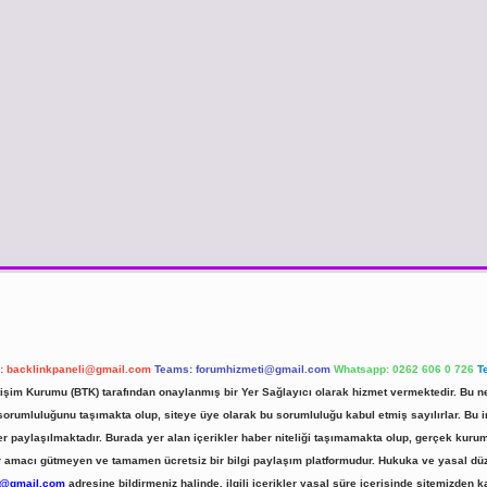
l:
backlinkpaneli@gmail.com
Teams:
forumhizmeti@gmail.com
Whatsapp: 0262 606 0 726
T
etişim Kurumu (BTK) tarafından onaylanmış bir Yer Sağlayıcı olarak hizmet vermektedir. Bu ne
umluluğunu taşımakta olup, siteye üye olarak bu sorumluluğu kabul etmiş sayılırlar. Bu inte
er paylaşılmaktadır. Burada yer alan içerikler haber niteliği taşımamakta olup, gerçek ku
 kar amacı gütmeyen ve tamamen ücretsiz bir bilgi paylaşım platformudur. Hukuka ve yasal d
r@gmail.com
adresine bildirmeniz halinde, ilgili içerikler yasal süre içerisinde sitemizden ka