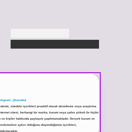
Arama
elegram: @karabul
denle, sitedeki içerikleri proaktif olarak denetleme veya araştırma
rnet sitesi, herhangi bir marka, kurum veya şahıs şirketi ile hiçbir
rum ve kişiler hakkında paylaşım yapılmamaktadır. Gerçek kurum ve
üzenlemelere aykırı olduğunu düşündüğünüz içerikleri,
ldırılacaktır.