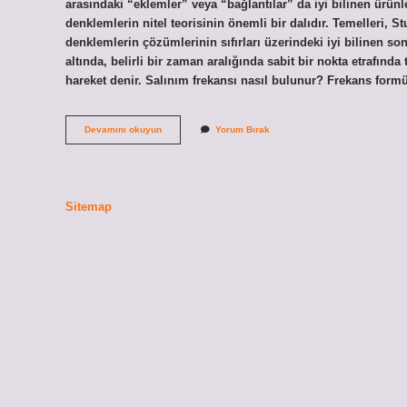
arasındaki “eklemler” veya “bağlantılar” da iyi bilinen ürünle
denklemlerin nitel teorisinin önemli bir dalıdır. Temelleri, 
denklemlerin çözümlerinin sıfırları üzerindeki iyi bilinen son
altında, belirli bir zaman aralığında sabit bir nokta etrafınd
hareket denir. Salınım frekansı nasıl bulunur? Frekans form
Serbest
Devamını okuyun
Yorum Bırak
Salınım
Nedir
Sitemap