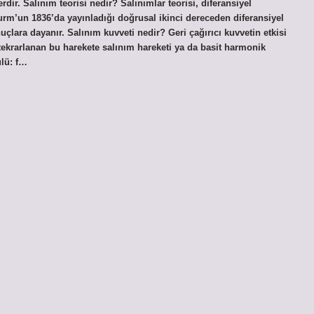
rdir. Salınım teorisi nedir? Salınımlar teorisi, diferansiyel
Sturm’un 1836’da yayınladığı doğrusal ikinci dereceden diferansiyel
uçlara dayanır. Salınım kuvveti nedir? Geri çağırıcı kuvvetin etkisi
a tekrarlanan bu harekete salınım hareketi ya da basit harmonik
ülü: f…