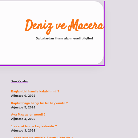
Deniz ve Macera
Dalgalardan ilham alan neşeli bilgiler!
Sidebar
ilbet
vdcasino giriş sitesi
vdcasino güncel giriş
https://www.betexper.xyz/
Son Yazılar
Bağlan biri hamile kalabilir mi ?
Ağustos 6, 2026
Kaplumbağa hangi tür bir hayvandır ?
Ağustos 5, 2026
Ava Max aslen nereli ?
Ağustos 4, 2026
1 saat at binme kaç kaloridir ?
Ağustos 3, 2026
1 hafta dolapta duran çiğ köfte yenir mi ?