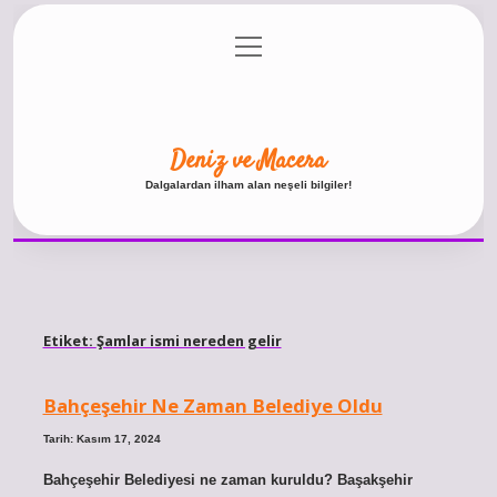
menüyü
Anasayfa
Gizlilik Politikası
Yasal Uyarı
aç
Hakkımızda
Deniz ve Macera
Dalgalardan ilham alan neşeli bilgiler!
Etiket:
Şamlar ismi nereden gelir
Bahçeşehir Ne Zaman Belediye Oldu
Tarih: Kasım 17, 2024
Bahçeşehir Belediyesi ne zaman kuruldu? Başakşehir