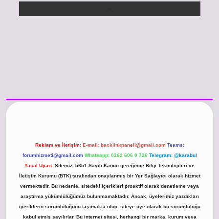
iriş
https://www.betexper.xyz/
betci.co
betci giriş
hiltonbet güncel giriş
Reklam ve İletişim:
E-mail:
backlinkpaneli@gmail.com
Teams:
forumhizmeti@gmail.com
Whatsapp: 0262 606 0 726
Telegram: @karabul
Yasal Uyarı:
Sitemiz, 5651 Sayılı Kanun gereğince Bilgi Teknolojileri ve
İletişim Kurumu (BTK) tarafından onaylanmış bir Yer Sağlayıcı olarak hizmet
vermektedir. Bu nedenle, sitedeki içerikleri proaktif olarak denetleme veya
araştırma yükümlülüğümüz bulunmamaktadır. Ancak, üyelerimiz yazdıkları
içeriklerin sorumluluğunu taşımakta olup, siteye üye olarak bu sorumluluğu
kabul etmiş sayılırlar. Bu internet sitesi, herhangi bir marka, kurum veya