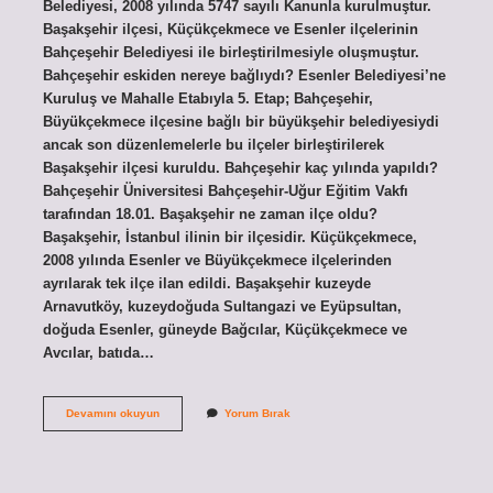
Belediyesi, 2008 yılında 5747 sayılı Kanunla kurulmuştur.
Başakşehir ilçesi, Küçükçekmece ve Esenler ilçelerinin
Bahçeşehir Belediyesi ile birleştirilmesiyle oluşmuştur.
Bahçeşehir eskiden nereye bağlıydı? Esenler Belediyesi’ne
Kuruluş ve Mahalle Etabıyla 5. Etap; Bahçeşehir,
Büyükçekmece ilçesine bağlı bir büyükşehir belediyesiydi
ancak son düzenlemelerle bu ilçeler birleştirilerek
Başakşehir ilçesi kuruldu. Bahçeşehir kaç yılında yapıldı?
Bahçeşehir Üniversitesi Bahçeşehir-Uğur Eğitim Vakfı
tarafından 18.01. Başakşehir ne zaman ilçe oldu?
Başakşehir, İstanbul ilinin bir ilçesidir. Küçükçekmece,
2008 yılında Esenler ve Büyükçekmece ilçelerinden
ayrılarak tek ilçe ilan edildi. Başakşehir kuzeyde
Arnavutköy, kuzeydoğuda Sultangazi ve Eyüpsultan,
doğuda Esenler, güneyde Bağcılar, Küçükçekmece ve
Avcılar, batıda…
Bahçeşehir
Devamını okuyun
Yorum Bırak
Ne
Zaman
Belediye
Oldu