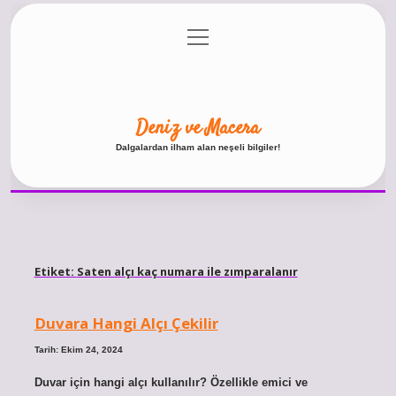
menüyü
Anasayfa
Gizlilik Politikası
Yasal Uyarı
aç
Hakkımızda
Deniz ve Macera
Dalgalardan ilham alan neşeli bilgiler!
Etiket:
Saten alçı kaç numara ile zımparalanır
Duvara Hangi Alçı Çekilir
Tarih: Ekim 24, 2024
Duvar için hangi alçı kullanılır? Özellikle emici ve