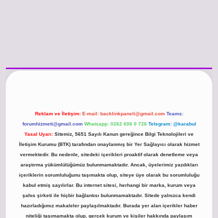
o güncel giriş
https://www.betexper.xyz/
betci.co
betci giriş
hiltonbet günc
Reklam ve İletişim:
E-mail:
backlinkpaneli@gmail.com
Teams:
forumhizmeti@gmail.com
Whatsapp: 0262 606 0 726
Telegram: @karabul
Yasal Uyarı:
Sitemiz, 5651 Sayılı Kanun gereğince Bilgi Teknolojileri ve
İletişim Kurumu (BTK) tarafından onaylanmış bir Yer Sağlayıcı olarak hizmet
vermektedir. Bu nedenle, sitedeki içerikleri proaktif olarak denetleme veya
araştırma yükümlülüğümüz bulunmamaktadır. Ancak, üyelerimiz yazdıkları
içeriklerin sorumluluğunu taşımakta olup, siteye üye olarak bu sorumluluğu
kabul etmiş sayılırlar. Bu internet sitesi, herhangi bir marka, kurum veya
şahıs şirketi ile hiçbir bağlantısı bulunmamaktadır. Sitede yalnızca kendi
hazırladığımız makaleler paylaşılmaktadır. Burada yer alan içerikler haber
niteliği taşımamakta olup, gerçek kurum ve kişiler hakkında paylaşım