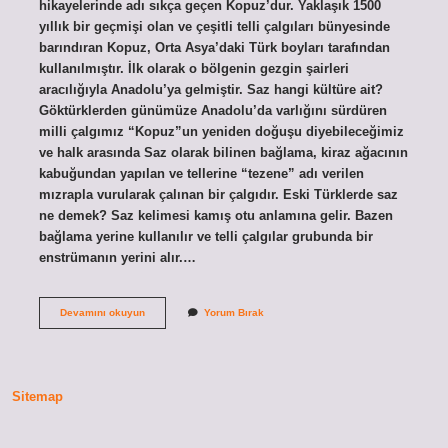
hikayelerinde adı sıkça geçen Kopuz’dur. Yaklaşık 1500
yıllık bir geçmişi olan ve çeşitli telli çalgıları bünyesinde
barındıran Kopuz, Orta Asya’daki Türk boyları tarafından
kullanılmıştır. İlk olarak o bölgenin gezgin şairleri
aracılığıyla Anadolu’ya gelmiştir. Saz hangi kültüre ait?
Göktürklerden günümüze Anadolu’da varlığını sürdüren
milli çalgımız “Kopuz”un yeniden doğuşu diyebileceğimiz
ve halk arasında Saz olarak bilinen bağlama, kiraz ağacının
kabuğundan yapılan ve tellerine “tezene” adı verilen
mızrapla vurularak çalınan bir çalgıdır. Eski Türklerde saz
ne demek? Saz kelimesi kamış otu anlamına gelir. Bazen
bağlama yerine kullanılır ve telli çalgılar grubunda bir
enstrümanın yerini alır.…
Bağlamanın
Devamını okuyun
Yorum Bırak
Kökeni
Nedir
Sitemap