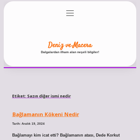
menüyü
Anasayfa
Gizlilik Politikası
Yasal Uyarı
aç
Hakkımızda
Deniz ve Macera
Dalgalardan ilham alan neşeli bilgiler!
Etiket:
Sazın diğer ismi nedir
Bağlamanın Kökeni Nedir
Tarih: Aralık 19, 2024
Bağlamayı kim icat etti? Bağlamanın atası, Dede Korkut