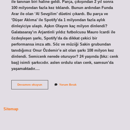
ile tanınan biri haline geldi. Parça, çıkışından 2 yıl sonra
100 milyondan fazla kez tıklandı. Bunun ardından Funda
Arar ile olan ‘Al Sevgilim’ düetini çıkardı. Bu parça ve
‘Düşer Aklıma’ ile Spotify’da 1 milyondan fazla aylık
dinleyiciye ulaştı. Aşkın Olayım kaç milyon dinlendi?
Galatasaray’ın Arjantinli yıldız futbolcusu Mauro Icardi ile
özdeşleşen şarkı, Spotify’da da dikkat çekici bir
performansa imza attı. Söz ve müziği Sakin grubundan
tanıdığımız Onur Özdemir’e ait olan şarkı 108 milyon kez
dinlendi. Semicenk nerede oturuyor? 24 yaşında (bkz: cenk
baş) isimli şarkıcıdır. aslen ordulu olan cenk, samsun’da
yaşamaktadır.…
Semicenk
Devamını okuyun
Yorum Bırak
Kaç
Milyon
Dinlendi
Sitemap