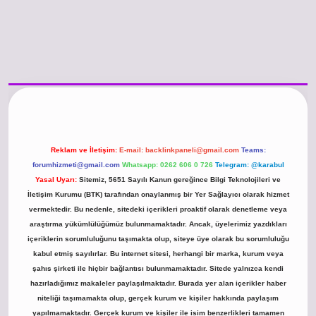
/www.betexper.xyz/
betci.co
betci giriş
hiltonbet güncel giriş
Reklam ve İletişim:
E-mail:
backlinkpaneli@gmail.com
Teams:
forumhizmeti@gmail.com
Whatsapp: 0262 606 0 726
Telegram: @karabul
Yasal Uyarı:
Sitemiz, 5651 Sayılı Kanun gereğince Bilgi Teknolojileri ve
İletişim Kurumu (BTK) tarafından onaylanmış bir Yer Sağlayıcı olarak hizmet
vermektedir. Bu nedenle, sitedeki içerikleri proaktif olarak denetleme veya
araştırma yükümlülüğümüz bulunmamaktadır. Ancak, üyelerimiz yazdıkları
içeriklerin sorumluluğunu taşımakta olup, siteye üye olarak bu sorumluluğu
kabul etmiş sayılırlar. Bu internet sitesi, herhangi bir marka, kurum veya
şahıs şirketi ile hiçbir bağlantısı bulunmamaktadır. Sitede yalnızca kendi
hazırladığımız makaleler paylaşılmaktadır. Burada yer alan içerikler haber
niteliği taşımamakta olup, gerçek kurum ve kişiler hakkında paylaşım
yapılmamaktadır. Gerçek kurum ve kişiler ile isim benzerlikleri tamamen