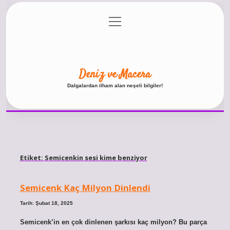
menüyü
Anasayfa
Gizlilik Politikası
Yasal Uyarı
aç
Hakkımızda
Deniz ve Macera
Dalgalardan ilham alan neşeli bilgiler!
Etiket:
Semicenkin sesi kime benziyor
Semicenk Kaç Milyon Dinlendi
Tarih: Şubat 18, 2025
Semicenk’in en çok dinlenen şarkısı kaç milyon? Bu parça