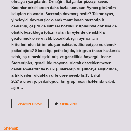
olmayan yargılardır. Örneğin: İtalyanlar pizzayı sever.
Kadınlar erkeklerden daha fazla konuşur. Ayrıca görünüm
kalıpları da vardır. Stereotip davranış nedir? Tekrarlayıcı,
yineleyici davranışlar olarak tanımlanan stereotipik
davranış, çeşitli gelişimsel bozukluk tiplerinde görülse de
otistik bozukluğu (otizm) olan bireylerde de sıklıkla
gözlenmekte ve otistik bozukluk için ayırıcı tanı
kriterlerinden birini oluşturmaktadır. Stereotype ne demek
psikolojide? Stereotip, psikolojide, bir grup insan hakkında
sabit, aşırı basitleştirilmiş ve genellikle önyargılı inanç.
Stereotipler, genellikle rasyonel olarak desteklenmeyen
genellemelerdir ve bir kişi stereotip düşünceye alıştığında,
artık kişileri oldukları gibi göremeyebilir.15 Eylül
2024Stereotip, psikolojide, bir grup insan hakkında sabit,
aşırı…
Stereotip
Devamını okuyun
Yorum Bırak
Etkisi
Nedir
Sitemap