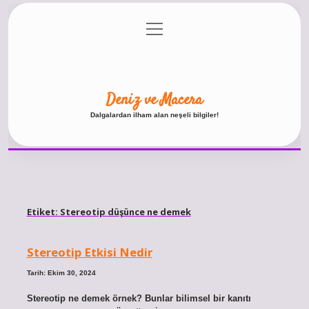
menüyü
Anasayfa
Gizlilik Politikası
Yasal Uyarı
aç
Hakkımızda
Deniz ve Macera
Dalgalardan ilham alan neşeli bilgiler!
Etiket:
Stereotip düşünce ne demek
Stereotip Etkisi Nedir
Tarih: Ekim 30, 2024
Stereotip ne demek örnek? Bunlar bilimsel bir kanıtı