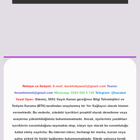
/www.betexper.xyz/
betci.co
betci giriş
hiltonbet güncel giriş
Reklam ve İletişim:
E-mail:
backlinkpaneli@gmail.com
Teams:
forumhizmeti@gmail.com
Whatsapp: 0262 606 0 726
Telegram: @karabul
Yasal Uyarı:
Sitemiz, 5651 Sayılı Kanun gereğince Bilgi Teknolojileri ve
İletişim Kurumu (BTK) tarafından onaylanmış bir Yer Sağlayıcı olarak hizmet
vermektedir. Bu nedenle, sitedeki içerikleri proaktif olarak denetleme veya
araştırma yükümlülüğümüz bulunmamaktadır. Ancak, üyelerimiz yazdıkları
içeriklerin sorumluluğunu taşımakta olup, siteye üye olarak bu sorumluluğu
kabul etmiş sayılırlar. Bu internet sitesi, herhangi bir marka, kurum veya
şahıs şirketi ile hiçbir bağlantısı bulunmamaktadır. Sitede yalnızca kendi