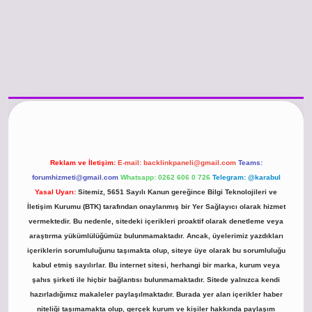
o güncel giriş
https://www.betexper.xyz/
betci.co
betci giriş
hiltonbet günce
Reklam ve İletişim:
E-mail:
backlinkpaneli@gmail.com
Teams:
forumhizmeti@gmail.com
Whatsapp: 0262 606 0 726
Telegram: @karabul
Yasal Uyarı:
Sitemiz, 5651 Sayılı Kanun gereğince Bilgi Teknolojileri ve
İletişim Kurumu (BTK) tarafından onaylanmış bir Yer Sağlayıcı olarak hizmet
vermektedir. Bu nedenle, sitedeki içerikleri proaktif olarak denetleme veya
araştırma yükümlülüğümüz bulunmamaktadır. Ancak, üyelerimiz yazdıkları
içeriklerin sorumluluğunu taşımakta olup, siteye üye olarak bu sorumluluğu
kabul etmiş sayılırlar. Bu internet sitesi, herhangi bir marka, kurum veya
şahıs şirketi ile hiçbir bağlantısı bulunmamaktadır. Sitede yalnızca kendi
hazırladığımız makaleler paylaşılmaktadır. Burada yer alan içerikler haber
niteliği taşımamakta olup, gerçek kurum ve kişiler hakkında paylaşım