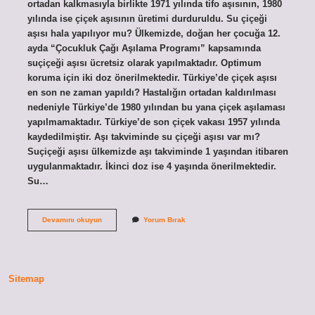
ortadan kalkmasıyla birlikte 1971 yılında tifo aşısının, 1980
yılında ise çiçek aşısının üretimi durduruldu. Su çiçeği
aşısı hala yapılıyor mu? Ülkemizde, doğan her çocuğa 12.
ayda “Çocukluk Çağı Aşılama Programı” kapsamında
suçiçeği aşısı ücretsiz olarak yapılmaktadır. Optimum
koruma için iki doz önerilmektedir. Türkiye’de çiçek aşısı
en son ne zaman yapıldı? Hastalığın ortadan kaldırılması
nedeniyle Türkiye’de 1980 yılından bu yana çiçek aşılaması
yapılmamaktadır. Türkiye’de son çiçek vakası 1957 yılında
kaydedilmiştir. Aşı takviminde su çiçeği aşısı var mı?
Suçiçeği aşısı ülkemizde aşı takviminde 1 yaşından itibaren
uygulanmaktadır. İkinci doz ise 4 yaşında önerilmektedir.
Su…
Su
Devamını okuyun
Yorum Bırak
Çiçeği
Aşısı
Kalktı
Mı
Sitemap