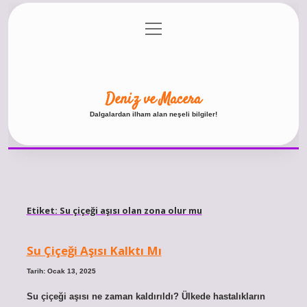
menüyü
Anasayfa
Gizlilik Politikası
Yasal Uyarı
aç
Hakkımızda
Deniz ve Macera
Dalgalardan ilham alan neşeli bilgiler!
Etiket:
Su çiçeği aşısı olan zona olur mu
Su Çiçeği Aşısı Kalktı Mı
Tarih: Ocak 13, 2025
Su çiçeği aşısı ne zaman kaldırıldı? Ülkede hastalıkların