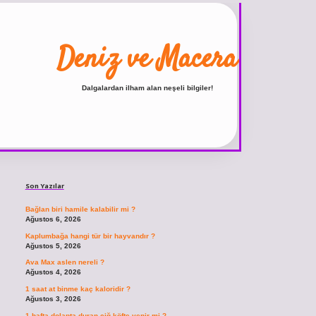
Deniz ve Macera
Dalgalardan ilham alan neşeli bilgiler!
Sidebar
ilbet
vdcasino giriş sitesi
vdcasino güncel giriş
https://www.betexper.xyz/
Son Yazılar
Bağlan biri hamile kalabilir mi ?
Ağustos 6, 2026
Kaplumbağa hangi tür bir hayvandır ?
Ağustos 5, 2026
Ava Max aslen nereli ?
Ağustos 4, 2026
1 saat at binme kaç kaloridir ?
Ağustos 3, 2026
1 hafta dolapta duran çiğ köfte yenir mi ?