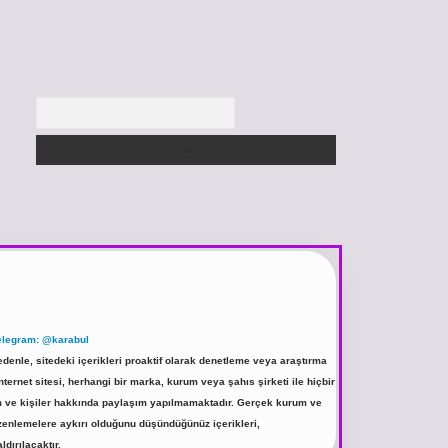
Arama
elegram: @karabul
denle, sitedeki içerikleri proaktif olarak denetleme veya araştırma
rnet sitesi, herhangi bir marka, kurum veya şahıs şirketi ile hiçbir
rum ve kişiler hakkında paylaşım yapılmamaktadır. Gerçek kurum ve
üzenlemelere aykırı olduğunu düşündüğünüz içerikleri,
ldırılacaktır.