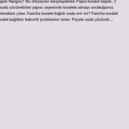
ğıdı Hangisi? Bu ihtiyaçları karşılayabilen Papia tuvalet kağıdı, 3
 suda çözünebilen yapısı sayesinde tuvalete atmayı unuttuğunuz
ı olmaktan çıkar. Familia tuvalet kağıdı suda erir mi? Familia tuvalet
tuvalet kağıtları kabızlık problemini önler. Peçete suda çözünür…