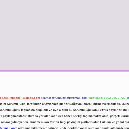
l:
backlinkpaneli@gmail.com
Teams:
forumhizmeti@gmail.com
Whatsapp: 0262 606 0 726
T
etişim Kurumu (BTK) tarafından onaylanmış bir Yer Sağlayıcı olarak hizmet vermektedir. Bu ne
umluluğunu taşımakta olup, siteye üye olarak bu sorumluluğu kabul etmiş sayılırlar. Bu inte
er paylaşılmaktadır. Burada yer alan içerikler haber niteliği taşımamakta olup, gerçek ku
 kar amacı gütmeyen ve tamamen ücretsiz bir bilgi paylaşım platformudur. Hukuka ve yasal d
r@gmail.com
adresine bildirmeniz halinde, ilgili içerikler yasal süre içerisinde sitemizden ka