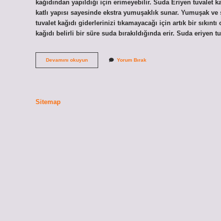
kağıdından yapıldığı için erimeyebilir. Suda Eriyen tuvalet ka
katlı yapısı sayesinde ekstra yumuşaklık sunar. Yumuşak ve
tuvalet kağıdı giderlerinizi tıkamayacağı için artık bir sıkınt
kağıdı belirli bir süre suda bırakıldığında erir. Suda eriyen 
Tuvalet
Devamını okuyun
Yorum Bırak
Kağıdı
Suda
Parçalanır
Mı
Sitemap