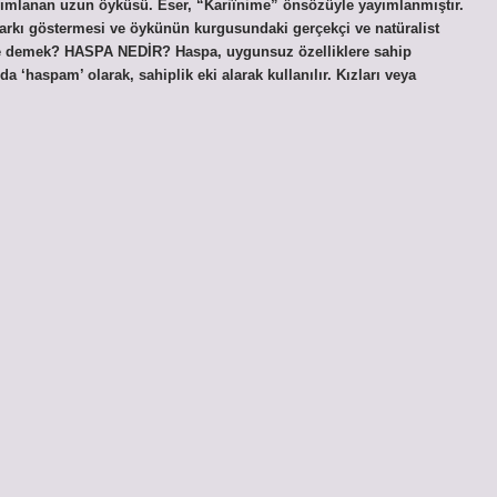
ımlanan uzun öyküsü. Eser, “Kariînime” önsözüyle yayımlanmıştır.
farkı göstermesi ve öykünün kurgusundaki gerçekçi ve natüralist
ne demek? HASPA NEDİR? Haspa, uygunsuz özelliklere sahip
da ‘haspam’ olarak, sahiplik eki alarak kullanılır. Kızları veya