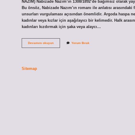
NÂZIM) Nabizade Nazım’ın 1308/1892’de bağımsız olarak yay
Bu önsöz, Nabizade Nazım’ın romanı ile anlatısı arasındaki 
unsurları vurgulaması açısından önemlidir. Argoda haspa 
kadınlar veya kızlar için aşağılayıcı bir kelimedir. Halk arasın
kadınları kızdırmak için şaka veya alaycı…
Hasba
Devamını okuyun
Yorum Bırak
Ne
Demek
Sitemap