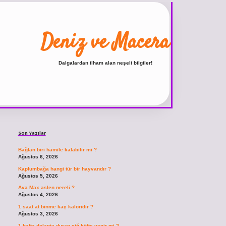
Deniz ve Macera
Dalgalardan ilham alan neşeli bilgiler!
Sidebar
ilbet
vdcasino giriş sitesi
vdcasino güncel giriş
https://ww
Son Yazılar
Bağlan biri hamile kalabilir mi ?
Ağustos 6, 2026
Kaplumbağa hangi tür bir hayvandır ?
Ağustos 5, 2026
Ava Max aslen nereli ?
Ağustos 4, 2026
1 saat at binme kaç kaloridir ?
Ağustos 3, 2026
1 hafta dolapta duran çiğ köfte yenir mi ?