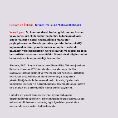
Reklam ve İletişim:
Skype: live:.cid.575569c608265c69
Yasal Uyarı:
Bu internet sitesi, herhangi bir marka, kurum
veya şahıs şirketi ile hiçbir bağlantısı bulunmamaktadır.
Sitede yalnızca kendi hazırladığımız makaleler
paylaşılmaktadır. Burada yer alan içerikler haber niteliği
taşımamakta olup, gerçek kurum ve kişiler hakkında
paylaşım yapılmamaktadır. Gerçek kurum ve kişiler ile isim
benzerlikleri tamamen tesadüfidir. Sitemizdeki bilgiler taslak
halindedir ve tavsiye niteliği taşımazlar.
Sitemiz, 5651 Sayılı Kanun gereğince Bilgi Teknolojileri ve
İletişim Kurumu (BTK) tarafından onaylanmış bir Yer
Sağlayıcı olarak hizmet vermektedir. Bu nedenle, sitedeki
içerikleri proaktif olarak denetleme veya araştırma
yükümlülüğümüz bulunmamaktadır. Ancak, üyelerimiz
yazdıkları içeriklerin sorumluluğunu taşımakta olup, siteye
üye olarak bu sorumluluğu kabul etmiş sayılırlar.
Hukuka ve yasal düzenlemelere aykırı olduğunu
düşündüğünüz içerikleri,
backlinkpanelicomtr@gmail.com
adresine bildirmeniz halinde, ilgili içerikler yasal süre
içerisinde sitemizden kaldırılacaktır.