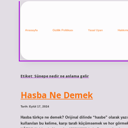
Anasayfa
Gizlilik Politikası
Yasal Uyarı
Hakkım
Etiket:
Sünepe nedir ne anlama gelir
Hasba Ne Demek
Tarih: Eylül 17, 2024
Hasba türkçe ne demek? Orijinal dilinde “hasbe” olarak yazıl
kullanılan bu kelime, karşı tarafı küçümsemek ve hor görm