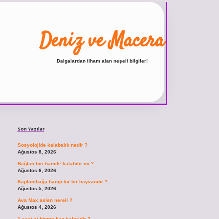
Deniz ve Macera
Dalgalardan ilham alan neşeli bilgiler!
Sidebar
ilbet
vdcasino giriş sitesi
vdcasino güncel giriş
https://www.betexper.xyz/
Son Yazılar
Sosyolojide kalabalık nedir ?
Ağustos 8, 2026
Bağlan biri hamile kalabilir mi ?
Ağustos 6, 2026
Kaplumbağa hangi tür bir hayvandır ?
Ağustos 5, 2026
Ava Max aslen nereli ?
Ağustos 4, 2026
1 saat at binme kaç kaloridir ?