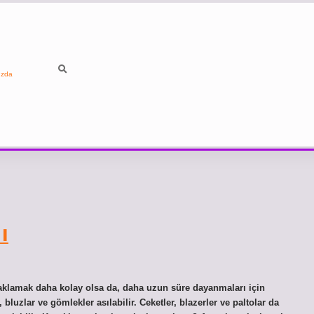
ızda
ı
k saklamak daha kolay olsa da, daha uzun süre dayanmaları için
 bluzlar ve gömlekler asılabilir. Ceketler, blazerler ve paltolar da