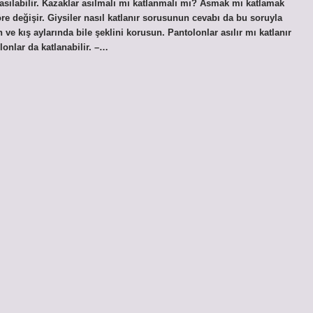
asılabilir. Kazaklar asılmalı mı katlanmalı mı? Asmak mı katlamak
e değişir. Giysiler nasıl katlanır sorusunun cevabı da bu soruyla
ve kış aylarında bile şeklini korusun. Pantolonlar asılır mı katlanır
onlar da katlanabilir. –…