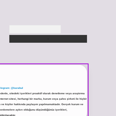
Arama
elegram: @karabul
denle, sitedeki içerikleri proaktif olarak denetleme veya araştırma
rnet sitesi, herhangi bir marka, kurum veya şahıs şirketi ile hiçbir
rum ve kişiler hakkında paylaşım yapılmamaktadır. Gerçek kurum ve
üzenlemelere aykırı olduğunu düşündüğünüz içerikleri,
ldırılacaktır.