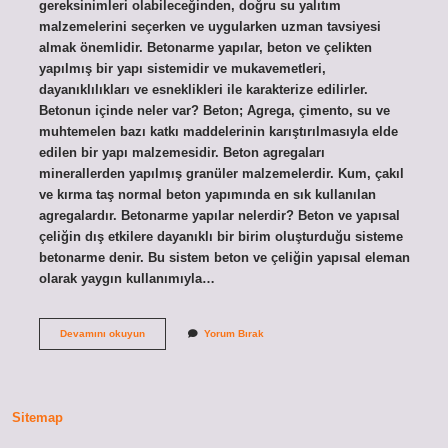
gereksinimleri olabileceğinden, doğru su yalıtım
malzemelerini seçerken ve uygularken uzman tavsiyesi
almak önemlidir. Betonarme yapılar, beton ve çelikten
yapılmış bir yapı sistemidir ve mukavemetleri,
dayanıklılıkları ve esneklikleri ile karakterize edilirler.
Betonun içinde neler var? Beton; Agrega, çimento, su ve
muhtemelen bazı katkı maddelerinin karıştırılmasıyla elde
edilen bir yapı malzemesidir. Beton agregaları
minerallerden yapılmış granüler malzemelerdir. Kum, çakıl
ve kırma taş normal beton yapımında en sık kullanılan
agregalardır. Betonarme yapılar nelerdir? Beton ve yapısal
çeliğin dış etkilere dayanıklı bir birim oluşturduğu sisteme
betonarme denir. Bu sistem beton ve çeliğin yapısal eleman
olarak yaygın kullanımıyla…
Betonarme
Devamını okuyun
Yorum Bırak
Içinde
Ne
Var
Sitemap