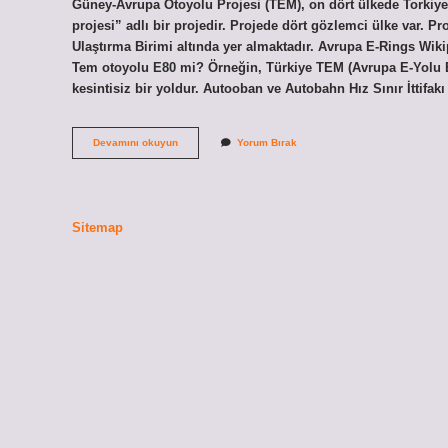
Güney-Avrupa Otoyolu Projesi (TEM), on dört ülkede Torki
projesi” adlı bir projedir. Projede dört gözlemci ülke var.
Ulaştırma Birimi altında yer almaktadır. Avrupa E-Rings Wiki
Tem otoyolu E80 mi? Örneğin, Türkiye TEM (Avrupa E-Yolu E8
kesintisiz bir yoldur. Autooban ve Autobahn Hız Sınır İttifak
Tem
Devamını okuyun
Yorum Bırak
Otoyolu
Nun
Açılımı
Nedir
Sitemap