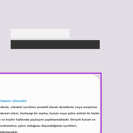
Arama
elegram: @karabul
denle, sitedeki içerikleri proaktif olarak denetleme veya araştırma
rnet sitesi, herhangi bir marka, kurum veya şahıs şirketi ile hiçbir
rum ve kişiler hakkında paylaşım yapılmamaktadır. Gerçek kurum ve
üzenlemelere aykırı olduğunu düşündüğünüz içerikleri,
ldırılacaktır.