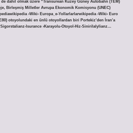
ye de dahil olmak üzere “Transurean Kuzey Güney Autobahn (TEM)
 Proje, Birleşmiş Milletler Avrupa Ekonomik Komisyonu (UNEC)
pediawikipedia ›Wiki› Europa_e-Yollarlarlarwikipedia ›Wiki› Euro
0) otoyolundaki en ünlü otoyollardan biri Portekiz’den İran’a
ı Sigorstalianz-Isurance ›Karayolu-Otoyol-Hiz-Sinirilalylianz…