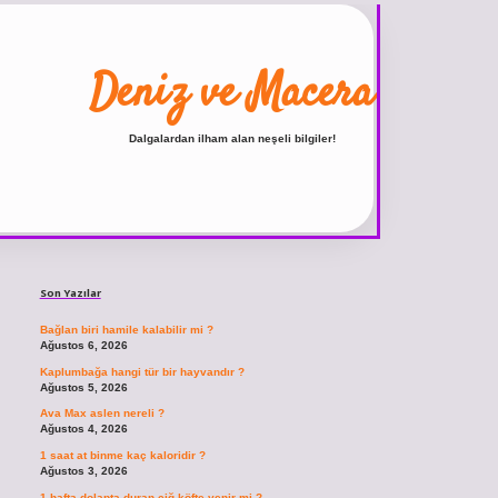
Deniz ve Macera
Dalgalardan ilham alan neşeli bilgiler!
Sidebar
ilbet
vdcasino giriş sitesi
vdcasino güncel giriş
https://www.betexper.xyz/
Son Yazılar
Bağlan biri hamile kalabilir mi ?
Ağustos 6, 2026
Kaplumbağa hangi tür bir hayvandır ?
Ağustos 5, 2026
Ava Max aslen nereli ?
Ağustos 4, 2026
1 saat at binme kaç kaloridir ?
Ağustos 3, 2026
1 hafta dolapta duran çiğ köfte yenir mi ?