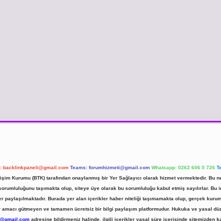
l:
backlinkpaneli@gmail.com
Teams:
forumhizmeti@gmail.com
Whatsapp: 0262 606 0 726
T
etişim Kurumu (BTK) tarafından onaylanmış bir Yer Sağlayıcı olarak hizmet vermektedir. Bu ne
umluluğunu taşımakta olup, siteye üye olarak bu sorumluluğu kabul etmiş sayılırlar. Bu inte
er paylaşılmaktadır. Burada yer alan içerikler haber niteliği taşımamakta olup, gerçek ku
 kar amacı gütmeyen ve tamamen ücretsiz bir bilgi paylaşım platformudur. Hukuka ve yasal d
r@gmail.com
adresine bildirmeniz halinde, ilgili içerikler yasal süre içerisinde sitemizden ka