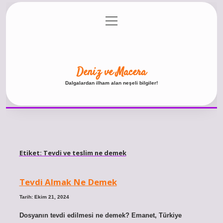
menüyü
Anasayfa
Gizlilik Politikası
Yasal Uyarı
aç
Hakkımızda
Deniz ve Macera
Dalgalardan ilham alan neşeli bilgiler!
Etiket:
Tevdi ve teslim ne demek
Tevdi Almak Ne Demek
Tarih: Ekim 21, 2024
Dosyanın tevdi edilmesi ne demek? Emanet, Türkiye