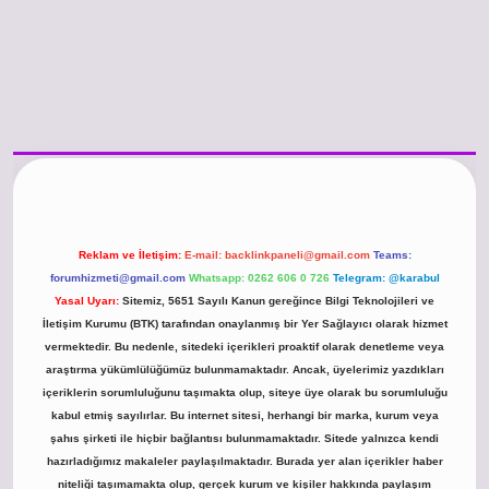
o güncel giriş
https://www.betexper.xyz/
betci.co
betci giriş
hiltonbet günce
Reklam ve İletişim:
E-mail:
backlinkpaneli@gmail.com
Teams:
forumhizmeti@gmail.com
Whatsapp: 0262 606 0 726
Telegram: @karabul
Yasal Uyarı:
Sitemiz, 5651 Sayılı Kanun gereğince Bilgi Teknolojileri ve
İletişim Kurumu (BTK) tarafından onaylanmış bir Yer Sağlayıcı olarak hizmet
vermektedir. Bu nedenle, sitedeki içerikleri proaktif olarak denetleme veya
araştırma yükümlülüğümüz bulunmamaktadır. Ancak, üyelerimiz yazdıkları
içeriklerin sorumluluğunu taşımakta olup, siteye üye olarak bu sorumluluğu
kabul etmiş sayılırlar. Bu internet sitesi, herhangi bir marka, kurum veya
şahıs şirketi ile hiçbir bağlantısı bulunmamaktadır. Sitede yalnızca kendi
hazırladığımız makaleler paylaşılmaktadır. Burada yer alan içerikler haber
niteliği taşımamakta olup, gerçek kurum ve kişiler hakkında paylaşım