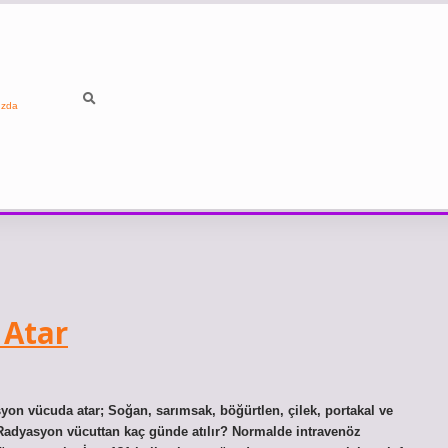
ızda
 Atar
on vücuda atar; Soğan, sarımsak, böğürtlen, çilek, portakal ve
 Radyasyon vücuttan kaç günde atılır? Normalde intravenöz