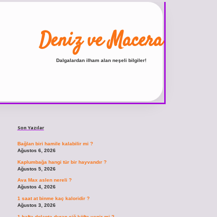
Deniz ve Macera
Dalgalardan ilham alan neşeli bilgiler!
Sidebar
ilbet
vdcasino giriş sitesi
vdcasino güncel giriş
https://www.betexper.xyz/
Son Yazılar
Bağlan biri hamile kalabilir mi ?
Ağustos 6, 2026
Kaplumbağa hangi tür bir hayvandır ?
Ağustos 5, 2026
Ava Max aslen nereli ?
Ağustos 4, 2026
1 saat at binme kaç kaloridir ?
Ağustos 3, 2026
1 hafta dolapta duran çiğ köfte yenir mi ?