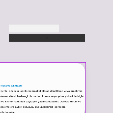
Arama
elegram: @karabul
denle, sitedeki içerikleri proaktif olarak denetleme veya araştırma
rnet sitesi, herhangi bir marka, kurum veya şahıs şirketi ile hiçbir
rum ve kişiler hakkında paylaşım yapılmamaktadır. Gerçek kurum ve
üzenlemelere aykırı olduğunu düşündüğünüz içerikleri,
ldırılacaktır.