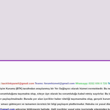
l:
backlinkpaneli@gmail.com
Teams:
forumhizmeti@gmail.com
Whatsapp: 0262 606 0 726
T
etişim Kurumu (BTK) tarafından onaylanmış bir Yer Sağlayıcı olarak hizmet vermektedir. Bu ne
umluluğunu taşımakta olup, siteye üye olarak bu sorumluluğu kabul etmiş sayılırlar. Bu inte
er paylaşılmaktadır. Burada yer alan içerikler haber niteliği taşımamakta olup, gerçek ku
 kar amacı gütmeyen ve tamamen ücretsiz bir bilgi paylaşım platformudur. Hukuka ve yasal d
r@gmail.com
adresine bildirmeniz halinde, ilgili içerikler yasal süre içerisinde sitemizden ka