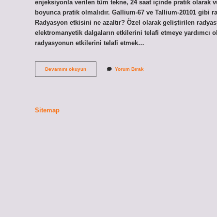
enjeksiyonla verilen tüm tekne, 24 saat içinde pratik olarak 
boyunca pratik olmalıdır. Gallium-67 ve Tallium-20101 gibi rad
Radyasyon etkisini ne azaltır? Özel olarak geliştirilen radyas
elektromanyetik dalgaların etkilerini telafi etmeye yardımcı ol
radyasyonun etkilerini telafi etmek…
Vucuttan
Devamını okuyun
Yorum Bırak
Radyasyonu
Ne
Atar
Sitemap