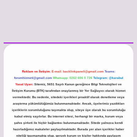
 güncel giriş
https://www.betexper.xyz/
betci.co
betci giriş
hiltonbet güncel
Reklam ve İletişim:
E-mail:
backlinkpaneli@gmail.com
Teams:
forumhizmeti@gmail.com
Whatsapp: 0262 606 0 726
Telegram: @karabul
Yasal Uyarı:
Sitemiz, 5651 Sayılı Kanun gereğince Bilgi Teknolojileri ve
İletişim Kurumu (BTK) tarafından onaylanmış bir Yer Sağlayıcı olarak hizmet
vermektedir. Bu nedenle, sitedeki içerikleri proaktif olarak denetleme veya
araştırma yükümlülüğümüz bulunmamaktadır. Ancak, üyelerimiz yazdıkları
içeriklerin sorumluluğunu taşımakta olup, siteye üye olarak bu sorumluluğu
kabul etmiş sayılırlar. Bu internet sitesi, herhangi bir marka, kurum veya
şahıs şirketi ile hiçbir bağlantısı bulunmamaktadır. Sitede yalnızca kendi
hazırladığımız makaleler paylaşılmaktadır. Burada yer alan içerikler haber
niteliği taşımamakta olup, gerçek kurum ve kişiler hakkında paylaşım