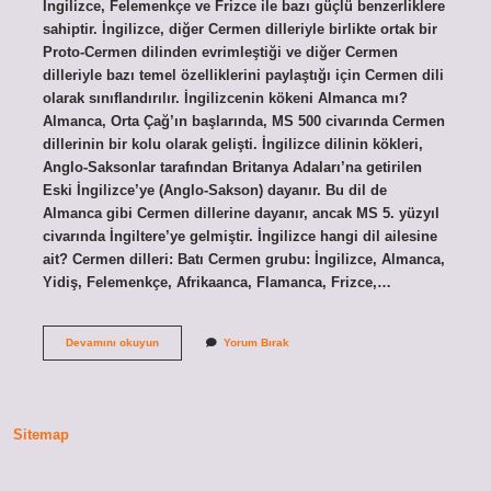
İngilizce, Felemenkçe ve Frizce ile bazı güçlü benzerliklere
sahiptir. İngilizce, diğer Cermen dilleriyle birlikte ortak bir
Proto-Cermen dilinden evrimleştiği ve diğer Cermen
dilleriyle bazı temel özelliklerini paylaştığı için Cermen dili
olarak sınıflandırılır. İngilizcenin kökeni Almanca mı?
Almanca, Orta Çağ’ın başlarında, MS 500 civarında Cermen
dillerinin bir kolu olarak gelişti. İngilizce dilinin kökleri,
Anglo-Saksonlar tarafından Britanya Adaları’na getirilen
Eski İngilizce’ye (Anglo-Sakson) dayanır. Bu dil de
Almanca gibi Cermen dillerine dayanır, ancak MS 5. yüzyıl
civarında İngiltere’ye gelmiştir. İngilizce hangi dil ailesine
ait? Cermen dilleri: Batı Cermen grubu: İngilizce, Almanca,
Yidiş, Felemenkçe, Afrikaanca, Flamanca, Frizce,…
Ingilizce
Devamını okuyun
Yorum Bırak
Hangi
Dilden
Esinlenmiştir
Sitemap