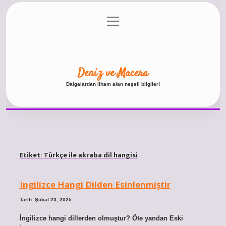
menüyü
Anasayfa
Gizlilik Politikası
Yasal Uyarı
aç
Hakkımızda
Deniz ve Macera
Dalgalardan ilham alan neşeli bilgiler!
Etiket:
Türkçe ile akraba dil hangisi
Ingilizce Hangi Dilden Esinlenmiştir
Tarih: Şubat 23, 2025
İngilizce hangi dillerden olmuştur? Öte yandan Eski