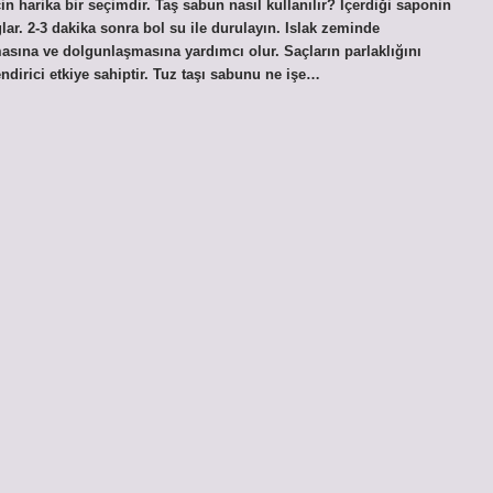
in harika bir seçimdir. Taş sabun nasıl kullanılır? İçerdiği saponin
lar. 2-3 dakika sonra bol su ile durulayın. Islak zeminde
asına ve dolgunlaşmasına yardımcı olur. Saçların parlaklığını
ndirici etkiye sahiptir. Tuz taşı sabunu ne işe…