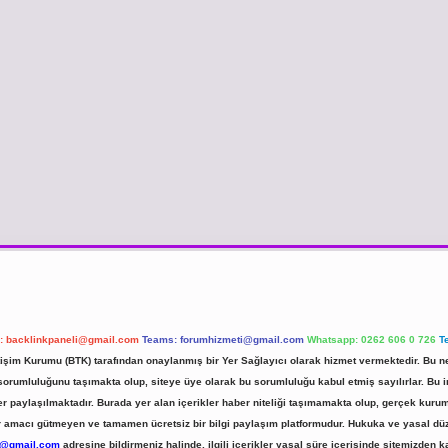
l:
backlinkpaneli@gmail.com
Teams:
forumhizmeti@gmail.com
Whatsapp: 0262 606 0 726
T
etişim Kurumu (BTK) tarafından onaylanmış bir Yer Sağlayıcı olarak hizmet vermektedir. Bu ne
umluluğunu taşımakta olup, siteye üye olarak bu sorumluluğu kabul etmiş sayılırlar. Bu inte
er paylaşılmaktadır. Burada yer alan içerikler haber niteliği taşımamakta olup, gerçek ku
 kar amacı gütmeyen ve tamamen ücretsiz bir bilgi paylaşım platformudur. Hukuka ve yasal d
r@gmail.com
adresine bildirmeniz halinde, ilgili içerikler yasal süre içerisinde sitemizden ka