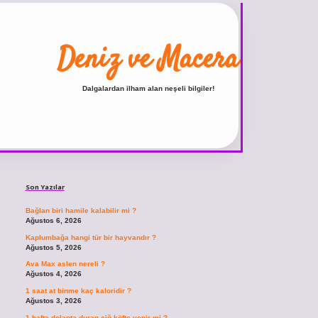
Deniz ve Macera
Dalgalardan ilham alan neşeli bilgiler!
Sidebar
ilbet
vdcasino giriş sitesi
vdcasino günce
Son Yazılar
Bağlan biri hamile kalabilir mi ?
Ağustos 6, 2026
Kaplumbağa hangi tür bir hayvandır ?
Ağustos 5, 2026
Ava Max aslen nereli ?
Ağustos 4, 2026
1 saat at binme kaç kaloridir ?
Ağustos 3, 2026
1 hafta dolapta duran çiğ köfte yenir mi ?