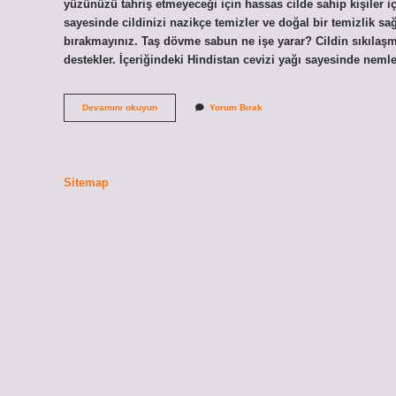
yüzünüzü tahriş etmeyeceği için hassas cilde sahip kişiler iç
sayesinde cildinizi nazikçe temizler ve doğal bir temizlik sağ
bırakmayınız. Taş dövme sabun ne işe yarar? Cildin sıkılaşm
destekler. İçeriğindeki Hindistan cevizi yağı sayesinde nemle
Taş
Devamını okuyun
Yorum Bırak
Sabun
Nedir
Sitemap