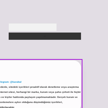
Arama
elegram: @karabul
denle, sitedeki içerikleri proaktif olarak denetleme veya araştırma
rnet sitesi, herhangi bir marka, kurum veya şahıs şirketi ile hiçbir
rum ve kişiler hakkında paylaşım yapılmamaktadır. Gerçek kurum ve
üzenlemelere aykırı olduğunu düşündüğünüz içerikleri,
ldırılacaktır.