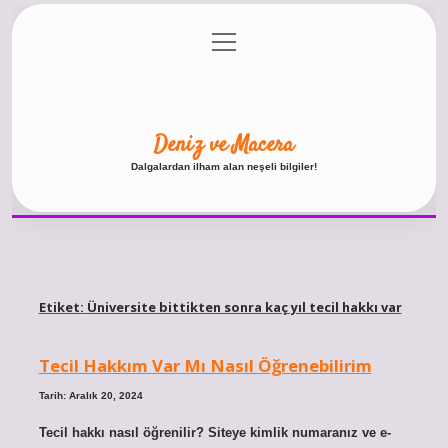
menüyü
Anasayfa
Gizlilik Politikası
Yasal Uyarı
aç
Hakkımızda
Deniz ve Macera
Dalgalardan ilham alan neşeli bilgiler!
Etiket:
Üniversite bittikten sonra kaç yıl tecil hakkı var
Tecil Hakkım Var Mı Nasıl Öğrenebilirim
Tarih: Aralık 20, 2024
Tecil hakkı nasıl öğrenilir? Siteye kimlik numaranız ve e-