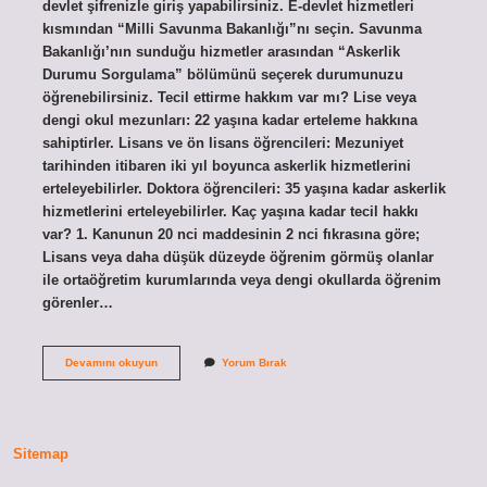
devlet şifrenizle giriş yapabilirsiniz. E-devlet hizmetleri
kısmından “Milli Savunma Bakanlığı”nı seçin. Savunma
Bakanlığı’nın sunduğu hizmetler arasından “Askerlik
Durumu Sorgulama” bölümünü seçerek durumunuzu
öğrenebilirsiniz. Tecil ettirme hakkım var mı? Lise veya
dengi okul mezunları: 22 yaşına kadar erteleme hakkına
sahiptirler. Lisans ve ön lisans öğrencileri: Mezuniyet
tarihinden itibaren iki yıl boyunca askerlik hizmetlerini
erteleyebilirler. Doktora öğrencileri: 35 yaşına kadar askerlik
hizmetlerini erteleyebilirler. Kaç yaşına kadar tecil hakkı
var? 1. Kanunun 20 nci maddesinin 2 nci fıkrasına göre;
Lisans veya daha düşük düzeyde öğrenim görmüş olanlar
ile ortaöğretim kurumlarında veya dengi okullarda öğrenim
görenler…
Tecil
Devamını okuyun
Yorum Bırak
Hakkım
Var
Mı
Nasıl
Öğrenebilirim
Sitemap