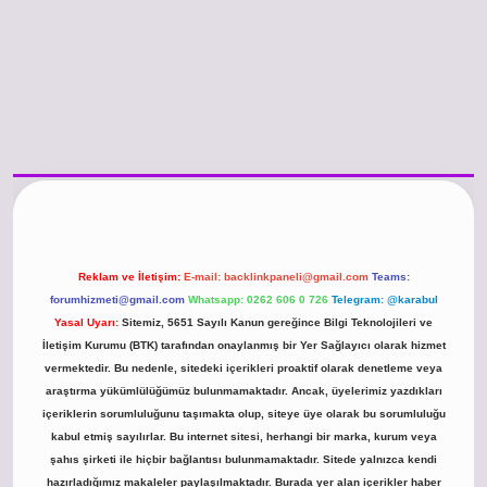
/www.betexper.xyz/
betci.co
betci giriş
hiltonbet güncel giriş
Reklam ve İletişim:
E-mail:
backlinkpaneli@gmail.com
Teams:
forumhizmeti@gmail.com
Whatsapp: 0262 606 0 726
Telegram: @karabul
Yasal Uyarı:
Sitemiz, 5651 Sayılı Kanun gereğince Bilgi Teknolojileri ve
İletişim Kurumu (BTK) tarafından onaylanmış bir Yer Sağlayıcı olarak hizmet
vermektedir. Bu nedenle, sitedeki içerikleri proaktif olarak denetleme veya
araştırma yükümlülüğümüz bulunmamaktadır. Ancak, üyelerimiz yazdıkları
içeriklerin sorumluluğunu taşımakta olup, siteye üye olarak bu sorumluluğu
kabul etmiş sayılırlar. Bu internet sitesi, herhangi bir marka, kurum veya
şahıs şirketi ile hiçbir bağlantısı bulunmamaktadır. Sitede yalnızca kendi
hazırladığımız makaleler paylaşılmaktadır. Burada yer alan içerikler haber