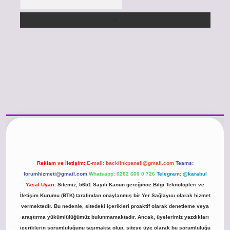
//www.betexper.xyz/
betci.co
betci giriş
hiltonbet güncel giriş
Reklam ve İletişim:
E-mail:
backlinkpaneli@gmail.com
Teams:
forumhizmeti@gmail.com
Whatsapp: 0262 606 0 726
Telegram: @karabul
Yasal Uyarı:
Sitemiz, 5651 Sayılı Kanun gereğince Bilgi Teknolojileri ve
İletişim Kurumu (BTK) tarafından onaylanmış bir Yer Sağlayıcı olarak hizmet
vermektedir. Bu nedenle, sitedeki içerikleri proaktif olarak denetleme veya
araştırma yükümlülüğümüz bulunmamaktadır. Ancak, üyelerimiz yazdıkları
içeriklerin sorumluluğunu taşımakta olup, siteye üye olarak bu sorumluluğu