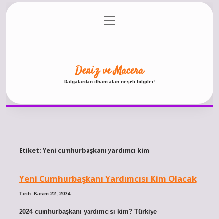
menüyü
Anasayfa
Gizlilik Politikası
Yasal Uyarı
aç
Hakkımızda
Deniz ve Macera
Dalgalardan ilham alan neşeli bilgiler!
Etiket:
Yeni cumhurbaşkanı yardımcı kim
Yeni Cumhurbaşkanı Yardımcısı Kim Olacak
Tarih: Kasım 22, 2024
2024 cumhurbaşkanı yardımcısı kim? Türkiye