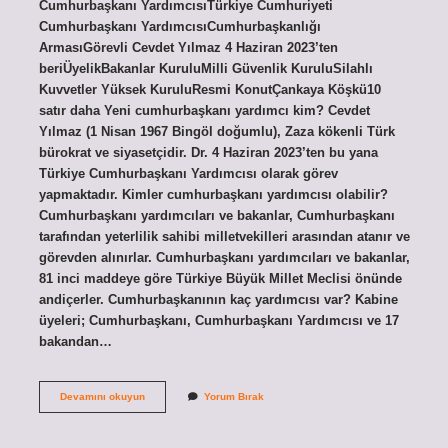
Cumhurbaşkanı YardımcısıTürkiye Cumhuriyeti
Cumhurbaşkanı YardımcısıCumhurbaşkanlığı
ArmasıGörevli Cevdet Yılmaz 4 Haziran 2023’ten
beriÜyelikBakanlar KuruluMilli Güvenlik KuruluSilahlı
Kuvvetler Yüksek KuruluResmi KonutÇankaya Köşkü10
satır daha Yeni cumhurbaşkanı yardımcı kim? Cevdet
Yılmaz (1 Nisan 1967 Bingöl doğumlu), Zaza kökenli Türk
bürokrat ve siyasetçidir. Dr. 4 Haziran 2023’ten bu yana
Türkiye Cumhurbaşkanı Yardımcısı olarak görev
yapmaktadır. Kimler cumhurbaşkanı yardımcısı olabilir?
Cumhurbaşkanı yardımcıları ve bakanlar, Cumhurbaşkanı
tarafından yeterlilik sahibi milletvekilleri arasından atanır ve
görevden alınırlar. Cumhurbaşkanı yardımcıları ve bakanlar,
81 inci maddeye göre Türkiye Büyük Millet Meclisi önünde
andiçerler. Cumhurbaşkanının kaç yardımcısı var? Kabine
üyeleri; Cumhurbaşkanı, Cumhurbaşkanı Yardımcısı ve 17
bakandan…
Yeni
Devamını okuyun
Yorum Bırak
Cumhurbaşkanı
Yardımcısı
Kim