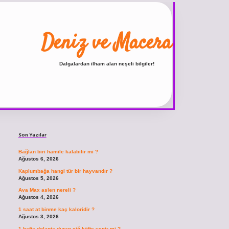
Deniz ve Macera
Dalgalardan ilham alan neşeli bilgiler!
Sidebar
ilbet
vdcasino giriş sitesi
vdcasino güncel giriş
https://www.betexper.xyz/
b
Son Yazılar
Bağlan biri hamile kalabilir mi ?
Ağustos 6, 2026
Kaplumbağa hangi tür bir hayvandır ?
Ağustos 5, 2026
Ava Max aslen nereli ?
Ağustos 4, 2026
1 saat at binme kaç kaloridir ?
Ağustos 3, 2026
1 hafta dolapta duran çiğ köfte yenir mi ?