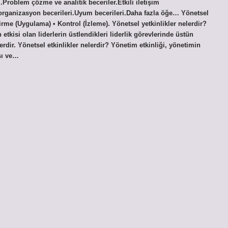
roblem çözme ve analitik beceriler.Etkili iletişim
e organizasyon becerileri.Uyum becerileri.Daha fazla öğe… Yönetsel
rme (Uygulama) • Kontrol (İzleme). Yönetsel yetkinlikler nelerdir?
etkisi olan liderlerin üstlendikleri liderlik görevlerinde üstün
rdir. Yönetsel etkinlikler nelerdir? Yönetim etkinliği, yönetimin
ası ve…