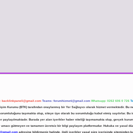
l:
backlinkpaneli@gmail.com
Teams:
forumhizmeti@gmail.com
Whatsapp: 0262 606 0 726
T
etişim Kurumu (BTK) tarafından onaylanmış bir Yer Sağlayıcı olarak hizmet vermektedir. Bu ne
umluluğunu taşımakta olup, siteye üye olarak bu sorumluluğu kabul etmiş sayılırlar. Bu inte
er paylaşılmaktadır. Burada yer alan içerikler haber niteliği taşımamakta olup, gerçek ku
 kar amacı gütmeyen ve tamamen ücretsiz bir bilgi paylaşım platformudur. Hukuka ve yasal d
r@gmail.com
adresine bildirmeniz halinde, ilgili içerikler yasal süre içerisinde sitemizden ka