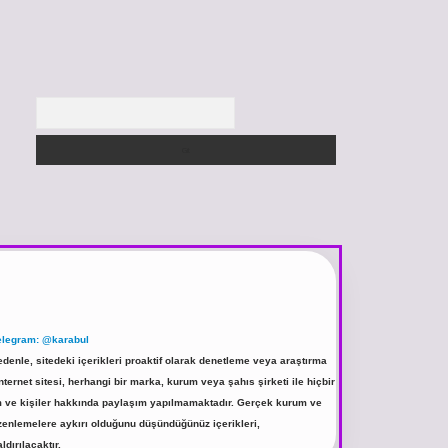
Arama
elegram: @karabul
denle, sitedeki içerikleri proaktif olarak denetleme veya araştırma
rnet sitesi, herhangi bir marka, kurum veya şahıs şirketi ile hiçbir
rum ve kişiler hakkında paylaşım yapılmamaktadır. Gerçek kurum ve
üzenlemelere aykırı olduğunu düşündüğünüz içerikleri,
ldırılacaktır.