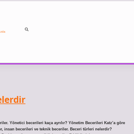
ızda
lerdir
riler. Yönetici becerileri kaça ayrılır? Yönetim Becerileri Katz’a göre
, insan becerileri ve teknik beceriler. Beceri türleri nelerdir?