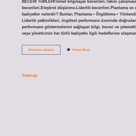
BECERİ TÜRLERİTemel bilgisayar becerileri.Takım çalışması.P
becerileri.Eleştirel düşünme.Liderlik becerileri.Planlama v
faaliyetler nelerdir? Bunlar; Planlama • Örgütleme • Yönlendi
Liderlik yetkinlikleri, örgütsel performans üzerinde doğrudan 
performans göstermelerini sağlayan bilgi, beceri ve yetenekle
veya yöneticinin her türlü faaliyetle ilgili hedeflerine ulaşm
Yönetsel
Devamını okuyun
Yorum Bırak
Beceri
Türleri
Nelerdir
Sitemap