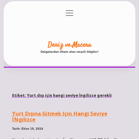
menüyü
Anasayfa
Gizlilik Politikası
Yasal Uyarı
aç
Hakkımızda
Deniz ve Macera
Dalgalardan ilham alan neşeli bilgiler!
Etiket:
Yurt dışı için hangi seviye İngilizce gerekli
Yurt Dışına Gitmek Için Hangi Seviye
İNgilizce
Tarih: Ekim 19, 2024