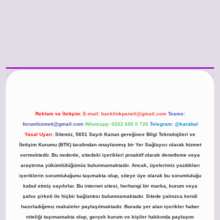
/www.betexper.xyz/
betci.co
betci giriş
hiltonbet güncel giriş
Reklam ve İletişim:
E-mail:
backlinkpaneli@gmail.com
Teams:
forumhizmeti@gmail.com
Whatsapp: 0262 606 0 726
Telegram: @karabul
Yasal Uyarı:
Sitemiz, 5651 Sayılı Kanun gereğince Bilgi Teknolojileri ve
İletişim Kurumu (BTK) tarafından onaylanmış bir Yer Sağlayıcı olarak hizmet
vermektedir. Bu nedenle, sitedeki içerikleri proaktif olarak denetleme veya
araştırma yükümlülüğümüz bulunmamaktadır. Ancak, üyelerimiz yazdıkları
içeriklerin sorumluluğunu taşımakta olup, siteye üye olarak bu sorumluluğu
kabul etmiş sayılırlar. Bu internet sitesi, herhangi bir marka, kurum veya
şahıs şirketi ile hiçbir bağlantısı bulunmamaktadır. Sitede yalnızca kendi
hazırladığımız makaleler paylaşılmaktadır. Burada yer alan içerikler haber
niteliği taşımamakta olup, gerçek kurum ve kişiler hakkında paylaşım