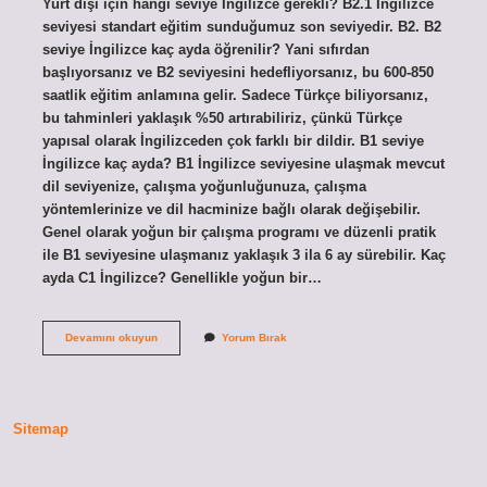
Yurt dışı için hangi seviye İngilizce gerekli? B2.1 İngilizce
seviyesi standart eğitim sunduğumuz son seviyedir. B2. B2
seviye İngilizce kaç ayda öğrenilir? Yani sıfırdan
başlıyorsanız ve B2 seviyesini hedefliyorsanız, bu 600-850
saatlik eğitim anlamına gelir. Sadece Türkçe biliyorsanız,
bu tahminleri yaklaşık %50 artırabiliriz, çünkü Türkçe
yapısal olarak İngilizceden çok farklı bir dildir. B1 seviye
İngilizce kaç ayda? B1 İngilizce seviyesine ulaşmak mevcut
dil seviyenize, çalışma yoğunluğunuza, çalışma
yöntemlerinize ve dil hacminize bağlı olarak değişebilir.
Genel olarak yoğun bir çalışma programı ve düzenli pratik
ile B1 seviyesine ulaşmanız yaklaşık 3 ila 6 ay sürebilir. Kaç
ayda C1 İngilizce? Genellikle yoğun bir…
Yurt
Devamını okuyun
Yorum Bırak
Dışına
Gitmek
Için
Hangi
Seviye
Sitemap
İNgilizce