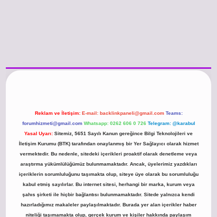
/www.betexper.xyz/
betci.co
betci giriş
hiltonbet güncel giriş
Reklam ve İletişim:
E-mail:
backlinkpaneli@gmail.com
Teams:
forumhizmeti@gmail.com
Whatsapp: 0262 606 0 726
Telegram: @karabul
Yasal Uyarı:
Sitemiz, 5651 Sayılı Kanun gereğince Bilgi Teknolojileri ve
İletişim Kurumu (BTK) tarafından onaylanmış bir Yer Sağlayıcı olarak hizmet
vermektedir. Bu nedenle, sitedeki içerikleri proaktif olarak denetleme veya
araştırma yükümlülüğümüz bulunmamaktadır. Ancak, üyelerimiz yazdıkları
içeriklerin sorumluluğunu taşımakta olup, siteye üye olarak bu sorumluluğu
kabul etmiş sayılırlar. Bu internet sitesi, herhangi bir marka, kurum veya
şahıs şirketi ile hiçbir bağlantısı bulunmamaktadır. Sitede yalnızca kendi
hazırladığımız makaleler paylaşılmaktadır. Burada yer alan içerikler haber
niteliği taşımamakta olup, gerçek kurum ve kişiler hakkında paylaşım