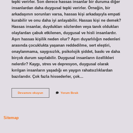
tepki verirler. Son derece hassas insanlar bir duruma diğer
insanlardan daha duygusal tepki verirler. Örneğin, bir
arkadaşının sorunları varsa, hassas kişi arkadaşıyla empati
kurabilir ve onu daha iyi anlayabilir. Hassas kişi ne demek?
Hassas insanlar, duydukları sözlerden veya tanık oldukları
olaylardan çabuk etkilenen, duygusal ve hisli insanlardır.
Aşırı hassas kişilik neden olur? Aşırı duyarlılığın nedenleri
arasında çocuklukta yaşanan reddedilme, sert eleştiri,
onaylanmama, saygısızlık, psikolojik şiddet, baskı ve daha
birçok durum sayılabilir. Duygusal insanların özellikleri
nelerdir? Kaygı, stres ve depresyon, duygusal olarak
kırılgan insanların yaşadığı en yaygın rahatsızlıklardan
bazılarıdır. Çok fazla hissederler, çok…
Hassas
Devamını okuyun
Yorum Bırak
Kalpli
Olmak
Ne
Demek
Sitemap