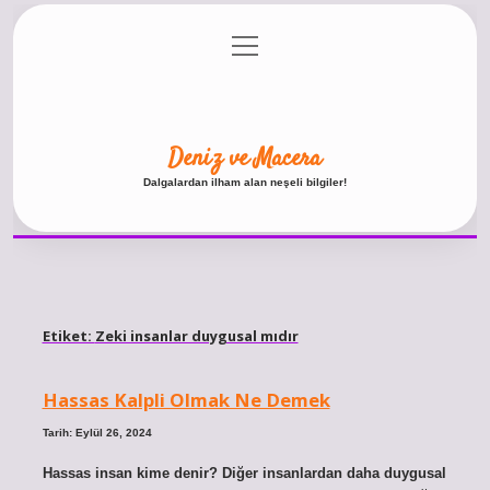
menüyü
Anasayfa
Gizlilik Politikası
Yasal Uyarı
aç
Hakkımızda
Deniz ve Macera
Dalgalardan ilham alan neşeli bilgiler!
Etiket:
Zeki insanlar duygusal mıdır
Hassas Kalpli Olmak Ne Demek
Tarih: Eylül 26, 2024
Hassas insan kime denir? Diğer insanlardan daha duygusal