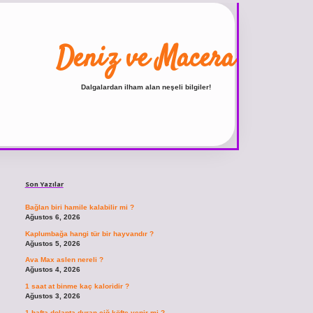
Deniz ve Macera
Dalgalardan ilham alan neşeli bilgiler!
Sidebar
ilbet
vdcasino giriş sitesi
vdcasino güncel giriş
https://www.betexper.xyz/
Son Yazılar
Bağlan biri hamile kalabilir mi ?
Ağustos 6, 2026
Kaplumbağa hangi tür bir hayvandır ?
Ağustos 5, 2026
Ava Max aslen nereli ?
Ağustos 4, 2026
1 saat at binme kaç kaloridir ?
Ağustos 3, 2026
1 hafta dolapta duran çiğ köfte yenir mi ?