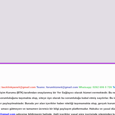
l:
backlinkpaneli@gmail.com
Teams:
forumhizmeti@gmail.com
Whatsapp: 0262 606 0 726
T
etişim Kurumu (BTK) tarafından onaylanmış bir Yer Sağlayıcı olarak hizmet vermektedir. Bu ne
umluluğunu taşımakta olup, siteye üye olarak bu sorumluluğu kabul etmiş sayılırlar. Bu inte
er paylaşılmaktadır. Burada yer alan içerikler haber niteliği taşımamakta olup, gerçek ku
 kar amacı gütmeyen ve tamamen ücretsiz bir bilgi paylaşım platformudur. Hukuka ve yasal d
r@gmail.com
adresine bildirmeniz halinde, ilgili içerikler yasal süre içerisinde sitemizden ka