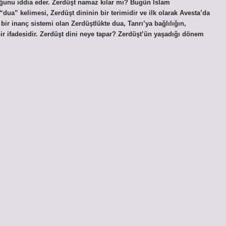
uğunu iddia eder. Zerdüşt namaz kılar mı? Bugün İslam
“dua” kelimesi, Zerdüşt dininin bir terimidir ve ilk olarak Avesta’da
bir inanç sistemi olan Zerdüştlükte dua, Tanrı’ya bağlılığın,
r ifadesidir. Zerdüşt dini neye tapar? Zerdüşt’ün yaşadığı dönem