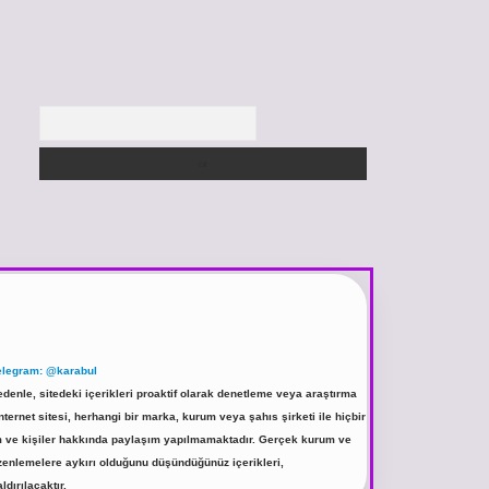
Arama
elegram: @karabul
denle, sitedeki içerikleri proaktif olarak denetleme veya araştırma
rnet sitesi, herhangi bir marka, kurum veya şahıs şirketi ile hiçbir
rum ve kişiler hakkında paylaşım yapılmamaktadır. Gerçek kurum ve
üzenlemelere aykırı olduğunu düşündüğünüz içerikleri,
ldırılacaktır.