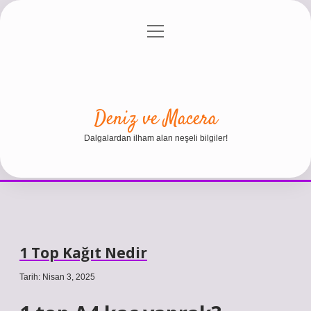
menüyü
Anasayfa
Gizlilik Politikası
Yasal Uyarı
aç
Hakkımızda
Deniz ve Macera
Dalgalardan ilham alan neşeli bilgiler!
1 Top Kağıt Nedir
Tarih: Nisan 3, 2025