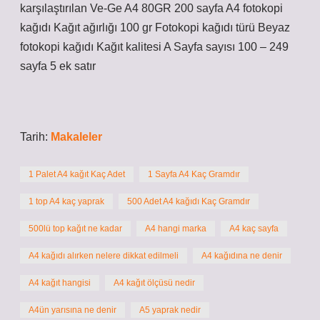
karşılaştırılan Ve-Ge A4 80GR 200 sayfa A4 fotokopi
kağıdı Kağıt ağırlığı 100 gr Fotokopi kağıdı türü Beyaz
fotokopi kağıdı Kağıt kalitesi A Sayfa sayısı 100 – 249
sayfa 5 ek satır
Tarih:
Makaleler
1 Palet A4 kağıt Kaç Adet
1 Sayfa A4 Kaç Gramdır
1 top A4 kaç yaprak
500 Adet A4 kağıdı Kaç Gramdır
500lü top kağıt ne kadar
A4 hangi marka
A4 kaç sayfa
A4 kağıdı alırken nelere dikkat edilmeli
A4 kağıdına ne denir
A4 kağıt hangisi
A4 kağıt ölçüsü nedir
A4ün yarısına ne denir
A5 yaprak nedir