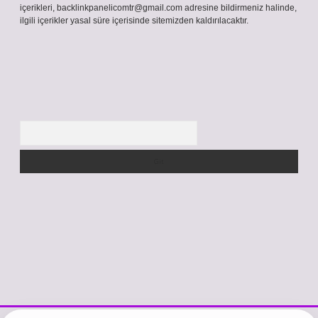
içerikleri,
backlinkpanelicomtr@gmail.com
adresine bildirmeniz halinde,
ilgili içerikler yasal süre içerisinde sitemizden kaldırılacaktır.
Arama
ttps://www.betexper.xyz/
betci.co
betci giriş
hiltonbet güncel giriş