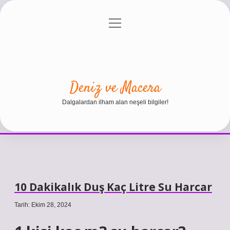
menüyü
Anasayfa
Gizlilik Politikası
Yasal Uyarı
aç
Hakkımızda
Deniz ve Macera
Dalgalardan ilham alan neşeli bilgiler!
10 Dakikalık Duş Kaç Litre Su Harcar
Tarih: Ekim 28, 2024