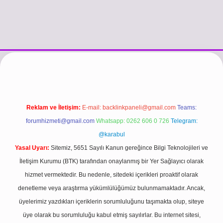
://www.betexper.xyz/
betci.co
betci giriş
hiltonbet güncel giriş
Reklam ve İletişim:
E-mail:
backlinkpaneli@gmail.com
Teams:
forumhizmeti@gmail.com
Whatsapp: 0262 606 0 726
Telegram:
@karabul
Yasal Uyarı:
Sitemiz, 5651 Sayılı Kanun gereğince Bilgi Teknolojileri ve
İletişim Kurumu (BTK) tarafından onaylanmış bir Yer Sağlayıcı olarak
hizmet vermektedir. Bu nedenle, sitedeki içerikleri proaktif olarak
denetleme veya araştırma yükümlülüğümüz bulunmamaktadır. Ancak,
üyelerimiz yazdıkları içeriklerin sorumluluğunu taşımakta olup, siteye
üye olarak bu sorumluluğu kabul etmiş sayılırlar. Bu internet sitesi,