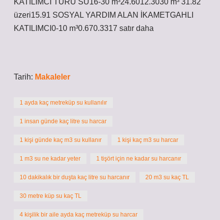
KATILIMCI TÜRÜ SU16-30 m³24.6012.3030 m³ 31.82
üzeri15.91 SOSYAL YARDIM ALAN İKAMETGAHLI
KATILIMCI0-10 m³0.670.3317 satır daha
Tarih:
Makaleler
1 ayda kaç metreküp su kullanılır
1 insan günde kaç litre su harcar
1 kişi günde kaç m3 su kullanır
1 kişi kaç m3 su harcar
1 m3 su ne kadar yeter
1 tişört için ne kadar su harcanır
10 dakikalık bir duşta kaç litre su harcanır
20 m3 su kaç TL
30 metre küp su kaç TL
4 kişilik bir aile ayda kaç metreküp su harcar