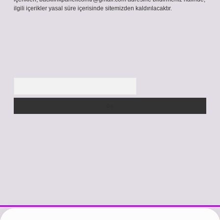
ilgili içerikler yasal süre içerisinde sitemizden kaldırılacaktır.
Arama
ps://www.betexper.xyz/
betci.co
betci giriş
hiltonbet güncel giriş