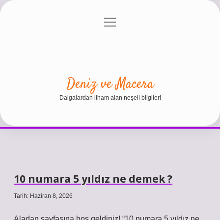
menüyü
Anasayfa
Gizlilik Politikası
Yasal Uyarı
aç
Hakkımızda
Deniz ve Macera
Dalgalardan ilham alan neşeli bilgiler!
10 numara 5 yıldız ne demek ?
Tarih: Haziran 8, 2026
Aladan sayfasına hoş geldiniz! “10 numara 5 yıldız ne