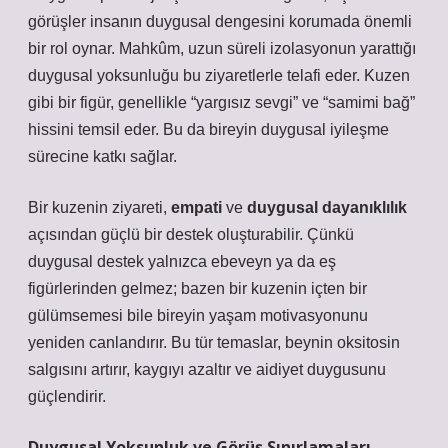
görüşler insanın duygusal dengesini korumada önemli
bir rol oynar.
Mahkûm
, uzun süreli izolasyonun yarattığı
duygusal yoksunluğu bu ziyaretlerle telafi eder. Kuzen
gibi bir figür, genellikle “yargısız sevgi” ve “samimi bağ”
hissini temsil eder. Bu da bireyin duygusal iyileşme
sürecine katkı sağlar.
Bir kuzenin ziyareti,
empati
ve
duygusal dayanıklılık
açısından güçlü bir destek oluşturabilir. Çünkü
duygusal destek yalnızca ebeveyn ya da eş
figürlerinden gelmez; bazen bir kuzenin içten bir
gülümsemesi bile bireyin yaşam motivasyonunu
yeniden canlandırır. Bu tür temaslar, beynin
oksitosin
salgısını artırır, kaygıyı azaltır ve aidiyet duygusunu
güçlendirir.
Duygusal Yoksunluk ve Görüş Sınırlamaları