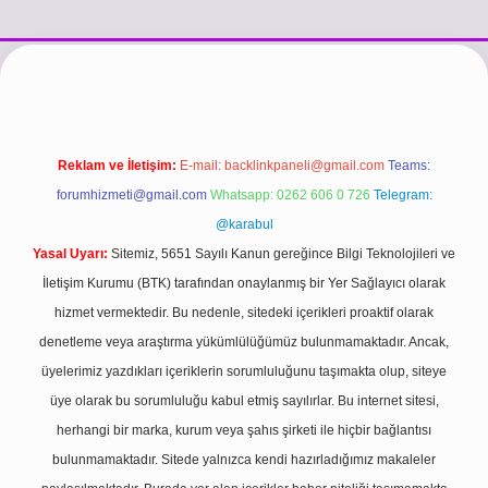
esi
vdcasino güncel giriş
https://www.betexper.xyz/
betci.co
betci g
Reklam ve İletişim:
E-mail:
backlinkpaneli@gmail.com
Teams:
forumhizmeti@gmail.com
Whatsapp: 0262 606 0 726
Telegram:
@karabul
Yasal Uyarı:
Sitemiz, 5651 Sayılı Kanun gereğince Bilgi Teknolojileri ve
İletişim Kurumu (BTK) tarafından onaylanmış bir Yer Sağlayıcı olarak
hizmet vermektedir. Bu nedenle, sitedeki içerikleri proaktif olarak
denetleme veya araştırma yükümlülüğümüz bulunmamaktadır. Ancak,
üyelerimiz yazdıkları içeriklerin sorumluluğunu taşımakta olup, siteye
üye olarak bu sorumluluğu kabul etmiş sayılırlar. Bu internet sitesi,
herhangi bir marka, kurum veya şahıs şirketi ile hiçbir bağlantısı
bulunmamaktadır. Sitede yalnızca kendi hazırladığımız makaleler