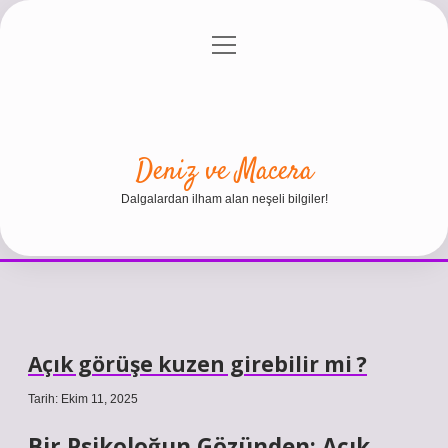
menüyü
Anasayfa
Gizlilik Politikası
Yasal Uyarı
aç
Hakkımızda
Deniz ve Macera
Dalgalardan ilham alan neşeli bilgiler!
Açık görüşe kuzen girebilir mi ?
Tarih: Ekim 11, 2025
Bir Psikoloğun Gözünden: Açık