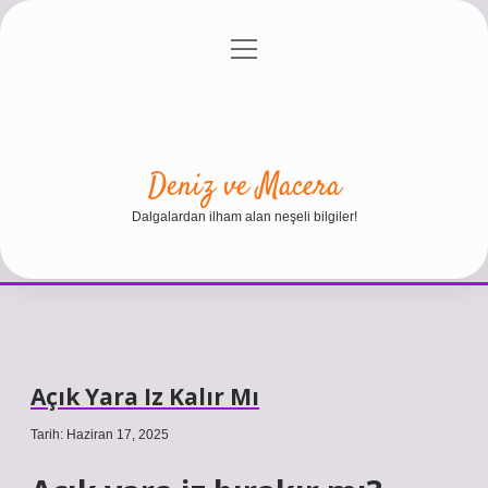
menüyü
Anasayfa
Gizlilik Politikası
Yasal Uyarı
aç
Hakkımızda
Deniz ve Macera
Dalgalardan ilham alan neşeli bilgiler!
Açık Yara Iz Kalır Mı
Tarih: Haziran 17, 2025