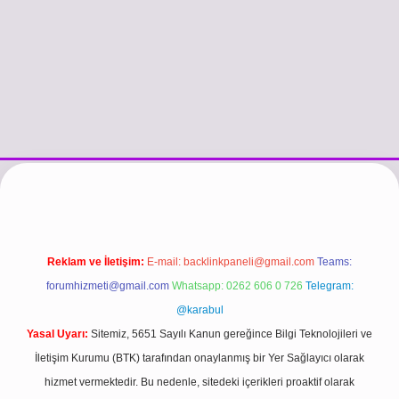
si
vdcasino güncel giriş
https://www.betexper.xyz/
betci.co
betci gi
Reklam ve İletişim:
E-mail:
backlinkpaneli@gmail.com
Teams:
forumhizmeti@gmail.com
Whatsapp: 0262 606 0 726
Telegram:
@karabul
Yasal Uyarı:
Sitemiz, 5651 Sayılı Kanun gereğince Bilgi Teknolojileri ve
İletişim Kurumu (BTK) tarafından onaylanmış bir Yer Sağlayıcı olarak
hizmet vermektedir. Bu nedenle, sitedeki içerikleri proaktif olarak