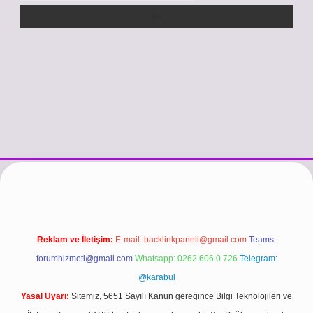
tps://www.betexper.xyz/
betci.co
betci giriş
hiltonbet güncel giriş
Reklam ve İletişim:
E-mail:
backlinkpaneli@gmail.com
Teams:
forumhizmeti@gmail.com
Whatsapp: 0262 606 0 726
Telegram:
@karabul
Yasal Uyarı:
Sitemiz, 5651 Sayılı Kanun gereğince Bilgi Teknolojileri ve