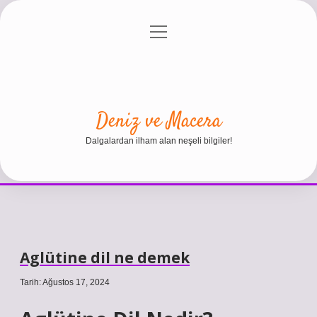
menüyü
Anasayfa
Gizlilik Politikası
Yasal Uyarı
aç
Hakkımızda
Deniz ve Macera
Dalgalardan ilham alan neşeli bilgiler!
Aglütine dil ne demek
Tarih: Ağustos 17, 2024