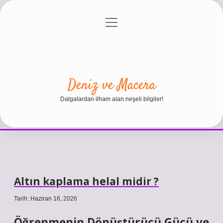
menüyü
Anasayfa
Gizlilik Politikası
Yasal Uyarı
aç
Hakkımızda
Deniz ve Macera
Dalgalardan ilham alan neşeli bilgiler!
Altın kaplama helal midir ?
Tarih: Haziran 16, 2026
Öğrenmenin Dönüştürücü Gücü ve