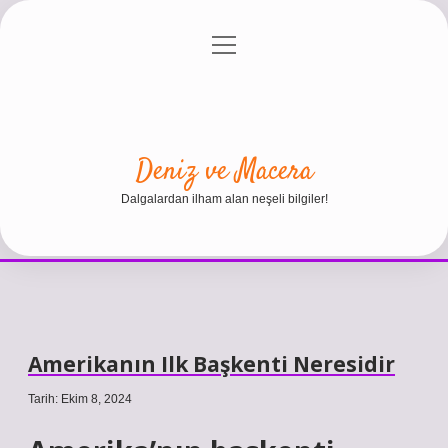
menüyü
Anasayfa
Gizlilik Politikası
Yasal Uyarı
aç
Hakkımızda
Deniz ve Macera
Dalgalardan ilham alan neşeli bilgiler!
Amerikanın Ilk Başkenti Neresidir
Tarih: Ekim 8, 2024