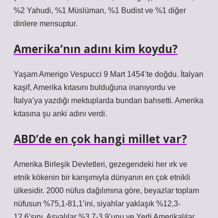
%2 Yahudi, %1 Müslüman, %1 Budist ve %1 diğer
dinlere mensuptur.
Amerika’nın adını kim koydu?
Yaşam Amerigo Vespucci 9 Mart 1454’te doğdu. İtalyan
kaşif, Amerika kıtasını bulduğuna inanıyordu ve
İtalya’ya yazdığı mektuplarda bundan bahsetti. Amerika
kıtasına şu anki adını verdi.
ABD’de en çok hangi millet var?
Amerika Birleşik Devletleri, gezegendeki her ırk ve
etnik kökenin bir karışımıyla dünyanın en çok etnikli
ülkesidir. 2000 nüfus dağılımına göre, beyazlar toplam
nüfusun %75,1-81,1’ini, siyahlar yaklaşık %12,3-
12,6’sını, Asyalılar %3,7-3,9’unu ve Yerli Amerikalılar