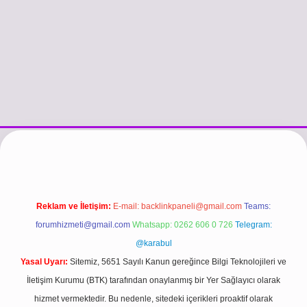
//www.betexper.xyz/
betci.co
betci giriş
hiltonbet güncel giriş
Reklam ve İletişim:
E-mail:
backlinkpaneli@gmail.com
Teams:
forumhizmeti@gmail.com
Whatsapp: 0262 606 0 726
Telegram:
@karabul
Yasal Uyarı:
Sitemiz, 5651 Sayılı Kanun gereğince Bilgi Teknolojileri ve
İletişim Kurumu (BTK) tarafından onaylanmış bir Yer Sağlayıcı olarak
hizmet vermektedir. Bu nedenle, sitedeki içerikleri proaktif olarak