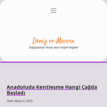
menüyü
Anasayfa
Gizlilik Politikası
Yasal Uyarı
aç
Hakkımızda
Deniz ve Macera
Dalgalardan ilham alan neşeli bilgiler!
Anadoluda Kentleşme Hangi Çağda
Başladı
Tarih: Mayıs 2, 2025