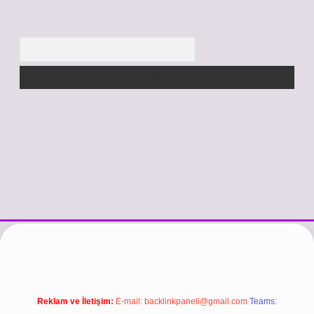
Arama
iş
https://www.betexper.xyz/
betci.co
betci giriş
hiltonbet güncel gir
Reklam ve İletişim:
E-mail:
backlinkpaneli@gmail.com
Teams: