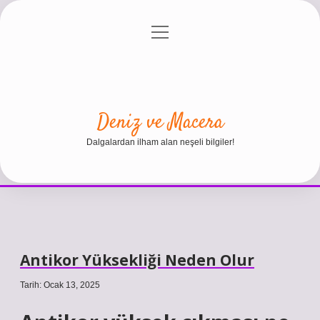
menüyü
Anasayfa
Gizlilik Politikası
Yasal Uyarı
aç
Hakkımızda
Deniz ve Macera
Dalgalardan ilham alan neşeli bilgiler!
Antikor Yüksekliği Neden Olur
Tarih: Ocak 13, 2025