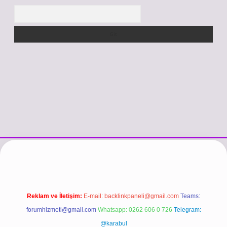
Arama
esi
vdcasino güncel giriş
https://www.betexper.xyz/
betci.co
betci gi
Reklam ve İletişim:
E-mail:
backlinkpaneli@gmail.com
Teams:
forumhizmeti@gmail.com
Whatsapp: 0262 606 0 726
Telegram:
@karabul