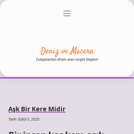
menüyü
Anasayfa
Gizlilik Politikası
Yasal Uyarı
aç
Hakkımızda
Deniz ve Macera
Dalgalardan ilham alan neşeli bilgiler!
Aşk Bir Kere Midir
Tarih: Eylül 5, 2025