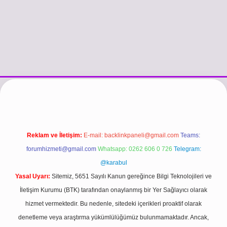
güncel giriş
https://www.betexper.xyz/
betci.co
betci giriş
hiltonbet
Reklam ve İletişim:
E-mail:
backlinkpaneli@gmail.com
Teams:
forumhizmeti@gmail.com
Whatsapp: 0262 606 0 726
Telegram:
@karabul
Yasal Uyarı:
Sitemiz, 5651 Sayılı Kanun gereğince Bilgi Teknolojileri ve
İletişim Kurumu (BTK) tarafından onaylanmış bir Yer Sağlayıcı olarak
hizmet vermektedir. Bu nedenle, sitedeki içerikleri proaktif olarak
denetleme veya araştırma yükümlülüğümüz bulunmamaktadır. Ancak,