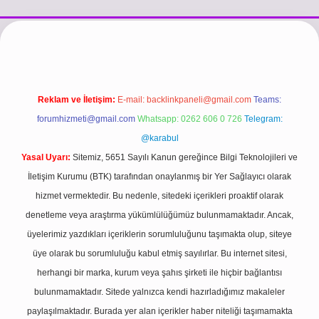
://www.betexper.xyz/
betci.co
betci giriş
hiltonbet güncel giriş
Reklam ve İletişim:
E-mail:
backlinkpaneli@gmail.com
Teams:
forumhizmeti@gmail.com
Whatsapp: 0262 606 0 726
Telegram:
@karabul
Yasal Uyarı:
Sitemiz, 5651 Sayılı Kanun gereğince Bilgi Teknolojileri ve
İletişim Kurumu (BTK) tarafından onaylanmış bir Yer Sağlayıcı olarak
hizmet vermektedir. Bu nedenle, sitedeki içerikleri proaktif olarak
denetleme veya araştırma yükümlülüğümüz bulunmamaktadır. Ancak,
üyelerimiz yazdıkları içeriklerin sorumluluğunu taşımakta olup, siteye
üye olarak bu sorumluluğu kabul etmiş sayılırlar. Bu internet sitesi,
herhangi bir marka, kurum veya şahıs şirketi ile hiçbir bağlantısı
bulunmamaktadır. Sitede yalnızca kendi hazırladığımız makaleler
paylaşılmaktadır. Burada yer alan içerikler haber niteliği taşımamakta