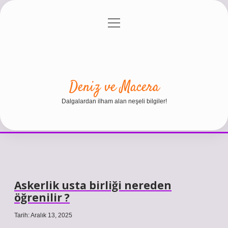
menüyü
Anasayfa
Gizlilik Politikası
Yasal Uyarı
aç
Hakkımızda
Deniz ve Macera
Dalgalardan ilham alan neşeli bilgiler!
Askerlik usta birliği nereden
öğrenilir ?
Tarih: Aralık 13, 2025