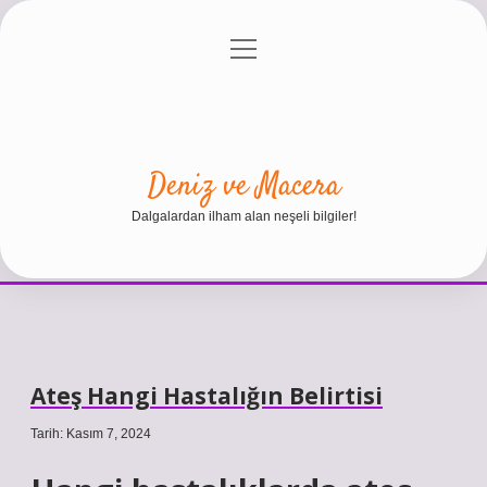
menüyü
Anasayfa
Gizlilik Politikası
Yasal Uyarı
aç
Hakkımızda
Deniz ve Macera
Dalgalardan ilham alan neşeli bilgiler!
Ateş Hangi Hastalığın Belirtisi
Tarih: Kasım 7, 2024