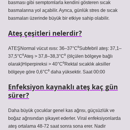
basması gibi semptomlarla kendini gösteren sıcak
basmalarına yol açabilir. Ayrıca, günlük stres de sıcak
basmaları üzerinde büyük bir etkiye sahip olabilir.
Ateş çeşitleri nelerdir?
ATEŞNormal vücut ısısı: 36–37°C⁰Subfebril ateş: 37,1–
37,5°C⁰Ateş > 37,8–38,3°C⁰ (ölçülen bölgeye bağlı
olarak)Hiperpireksi > 40°C⁰Rektal sıcaklık aksiller
bölgeye göre 0,6°C⁰ daha yüksektir. Saat 00:00
Enfeksiyon kaynaklı ateş kaç gün
sürer?
Daha büyük çocuklar genel kas ağrısı, güçsüzlük ve
boğaz ağrısından şikayet ederler. Viral enfeksiyonlarda
ateş ortalama 48-72 saat sonra sona erer. Nadir