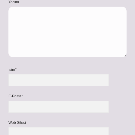
Yorum
İsim*
E-Posta*
Web Sitesi