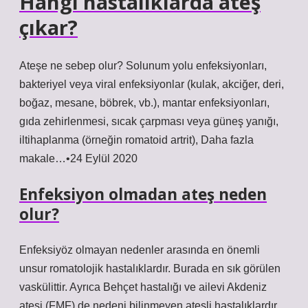
Hangi hastalıklarda ateş
çıkar?
Ateşe ne sebep olur? Solunum yolu enfeksiyonları,
bakteriyel veya viral enfeksiyonlar (kulak, akciğer, deri,
boğaz, mesane, böbrek, vb.), mantar enfeksiyonları,
gıda zehirlenmesi, sıcak çarpması veya güneş yanığı,
iltihaplanma (örneğin romatoid artrit), Daha fazla
makale…•24 Eylül 2020
Enfeksiyon olmadan ateş neden
olur?
Enfeksiyöz olmayan nedenler arasında en önemli
unsur romatolojik hastalıklardır. Burada en sık görülen
vaskülittir. Ayrıca Behçet hastalığı ve ailevi Akdeniz
ateşi (FMF) de nedeni bilinmeyen ateşli hastalıklardır.