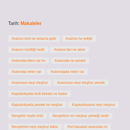
Tarih:
Makaleler
Avanos ismi ne anlama gelir
Avanos ne yetişir
Avanos özelliği nedir
Avanos tan ne alınır
Avanosta Alevi var mı
Avanosta ne yemeli
Avanosta neler var
Avanostada neler var
Avanosun neyi meşhur
Avanosun neyi meşhur yemek
Kapadokyada testi kebabı ne kadar
Kapadokyada yemek ne meşhur
Kapadokyanın neyi meşhur
Nevşehir neyle ünlü
Nevşehirin en meşhur yemeği nedir
Nevşehirin neyi meşhur tatlısı
Peri bacaları avanosta mı