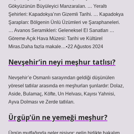
Gökyüzünün Büyüleyici Manzaraları. … Yeraltı
Şehirleri: Kapadokya’nın Gizemli Tarihi. … Kapadokya
Şarapları: Bölgenin Ünlü Üzümleri ve Şaraphaneleri.
… Avanos Seramikleri: Geleneksel El Sanatları …
Göreme Açık Hava Müzesi: Tarihi ve Kültürel
Miras.Daha fazla makale…•22 Ağustos 2024
Nevşehir’in neyi meşhur tatlısı?
Nevşehir’e Osmanlı sarayından geldiği düşünülen
yöresel tatlılar arasında en meşhurları şunlardır: Dolaz,
Aside, Bulamaç, Köfte, Un Helvası, Kayısı Yahnisi,
Ayva Dolması ve Zerde tatlıları.
Ürgüp’ün ne yemeği meşhur?
Ürgüp mutfağında neler pişiyor; gelin birlikte bakalım.