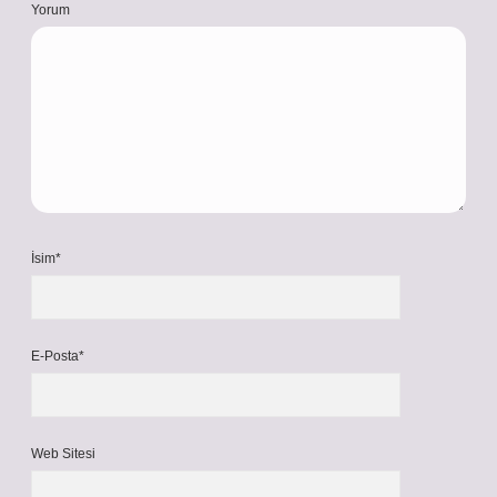
Yorum
İsim*
E-Posta*
Web Sitesi