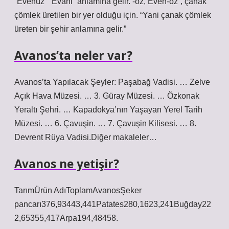
“Evenüz” “Evani” anlamına gelir. -öz, Even-öz”, çanak
çömlek üretilen bir yer olduğu için. “Yani çanak çömlek
üreten bir şehir anlamına gelir.”
Avanos’ta neler var?
Avanos’ta Yapılacak Şeyler: Paşabağ Vadisi. … Zelve
Açık Hava Müzesi. … 3. Güray Müzesi. … Özkonak
Yeraltı Şehri. … Kapadokya’nın Yaşayan Yerel Tarih
Müzesi. … 6. Çavuşin. … 7. Çavuşin Kilisesi. … 8.
Devrent Rüya Vadisi.Diğer makaleler…
Avanos ne yetişir?
TarımÜrün AdıToplamAvanosŞeker
pancarı376,93443,441Patates280,1623,241Buğday22
2,65355,417Arpa194,48458.