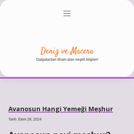
menüyü
Anasayfa
Gizlilik Politikası
Yasal Uyarı
aç
Hakkımızda
Deniz ve Macera
Dalgalardan ilham alan neşeli bilgiler!
Avanosun Hangi Yemeği Meşhur
Tarih: Ekim 28, 2024