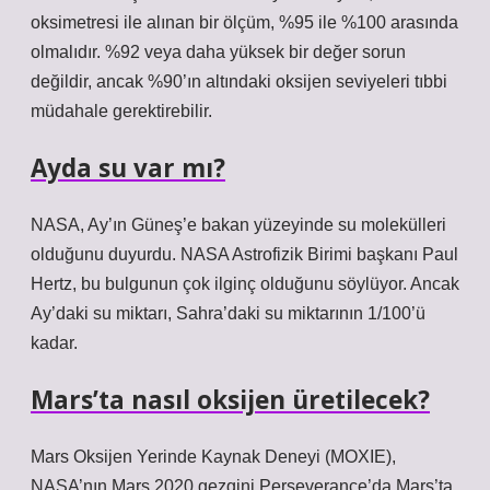
oksimetresi ile alınan bir ölçüm, %95 ile %100 arasında
olmalıdır. %92 veya daha yüksek bir değer sorun
değildir, ancak %90’ın altındaki oksijen seviyeleri tıbbi
müdahale gerektirebilir.
Ayda su var mı?
NASA, Ay’ın Güneş’e bakan yüzeyinde su molekülleri
olduğunu duyurdu. NASA Astrofizik Birimi başkanı Paul
Hertz, bu bulgunun çok ilginç olduğunu söylüyor. Ancak
Ay’daki su miktarı, Sahra’daki su miktarının 1/100’ü
kadar.
Mars’ta nasıl oksijen üretilecek?
Mars Oksijen Yerinde Kaynak Deneyi (MOXIE),
NASA’nın Mars 2020 gezgini Perseverance’da Mars’ta