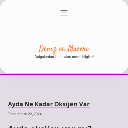
menüyü
Anasayfa
Gizlilik Politikası
Yasal Uyarı
aç
Hakkımızda
Deniz ve Macera
Dalgalardan ilham alan neşeli bilgiler!
Ayda Ne Kadar Oksijen Var
Tarih: Kasım 22, 2024