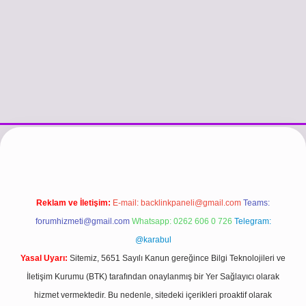
si
vdcasino güncel giriş
https://www.betexper.xyz/
betci.co
betci gir
Reklam ve İletişim:
E-mail:
backlinkpaneli@gmail.com
Teams:
forumhizmeti@gmail.com
Whatsapp: 0262 606 0 726
Telegram:
@karabul
Yasal Uyarı:
Sitemiz, 5651 Sayılı Kanun gereğince Bilgi Teknolojileri ve
İletişim Kurumu (BTK) tarafından onaylanmış bir Yer Sağlayıcı olarak
hizmet vermektedir. Bu nedenle, sitedeki içerikleri proaktif olarak