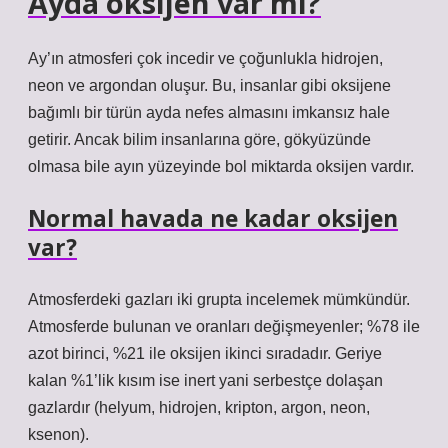
Ayda oksijen var mı?
Ay’ın atmosferi çok incedir ve çoğunlukla hidrojen,
neon ve argondan oluşur. Bu, insanlar gibi oksijene
bağımlı bir türün ayda nefes almasını imkansız hale
getirir. Ancak bilim insanlarına göre, gökyüzünde
olmasa bile ayın yüzeyinde bol miktarda oksijen vardır.
Normal havada ne kadar oksijen
var?
Atmosferdeki gazları iki grupta incelemek mümkündür.
Atmosferde bulunan ve oranları değişmeyenler; %78 ile
azot birinci, %21 ile oksijen ikinci sıradadır. Geriye
kalan %1’lik kısım ise inert yani serbestçe dolaşan
gazlardır (helyum, hidrojen, kripton, argon, neon,
ksenon).