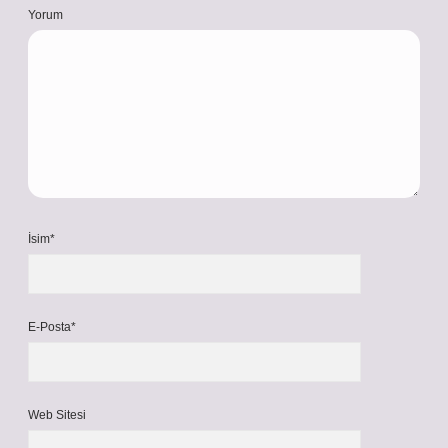
Yorum
İsim*
E-Posta*
Web Sitesi