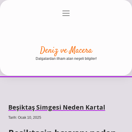
menüyü
Anasayfa
Gizlilik Politikası
Yasal Uyarı
aç
Hakkımızda
Deniz ve Macera
Dalgalardan ilham alan neşeli bilgiler!
Beşiktaş Simgesi Neden Kartal
Tarih: Ocak 10, 2025