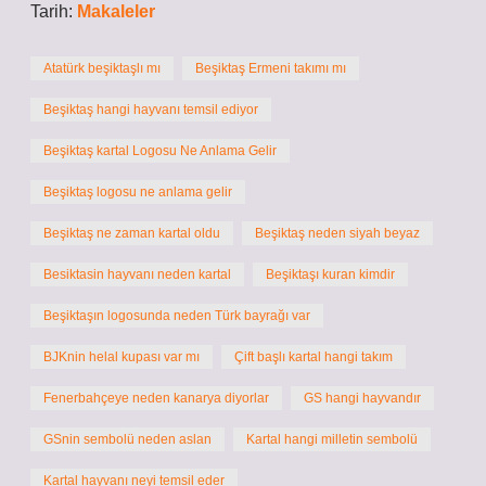
Tarih:
Makaleler
Atatürk beşiktaşlı mı
Beşiktaş Ermeni takımı mı
Beşiktaş hangi hayvanı temsil ediyor
Beşiktaş kartal Logosu Ne Anlama Gelir
Beşiktaş logosu ne anlama gelir
Beşiktaş ne zaman kartal oldu
Beşiktaş neden siyah beyaz
Besiktasin hayvanı neden kartal
Beşiktaşı kuran kimdir
Beşiktaşın logosunda neden Türk bayrağı var
BJKnin helal kupası var mı
Çift başlı kartal hangi takım
Fenerbahçeye neden kanarya diyorlar
GS hangi hayvandır
GSnin sembolü neden aslan
Kartal hangi milletin sembolü
Kartal hayvanı neyi temsil eder