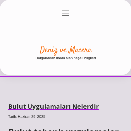
menüyü
Anasayfa
Gizlilik Politikası
Yasal Uyarı
aç
Hakkımızda
Deniz ve Macera
Dalgalardan ilham alan neşeli bilgiler!
Bulut Uygulamaları Nelerdir
Tarih: Haziran 29, 2025