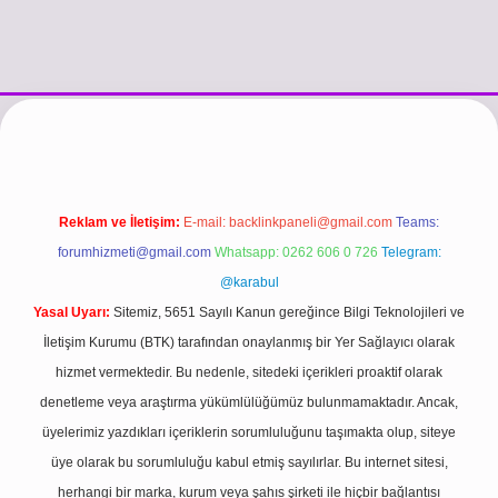
//www.betexper.xyz/
betci.co
betci giriş
hiltonbet güncel giriş
Reklam ve İletişim:
E-mail:
backlinkpaneli@gmail.com
Teams:
forumhizmeti@gmail.com
Whatsapp: 0262 606 0 726
Telegram:
@karabul
Yasal Uyarı:
Sitemiz, 5651 Sayılı Kanun gereğince Bilgi Teknolojileri ve
İletişim Kurumu (BTK) tarafından onaylanmış bir Yer Sağlayıcı olarak
hizmet vermektedir. Bu nedenle, sitedeki içerikleri proaktif olarak
denetleme veya araştırma yükümlülüğümüz bulunmamaktadır. Ancak,
üyelerimiz yazdıkları içeriklerin sorumluluğunu taşımakta olup, siteye
üye olarak bu sorumluluğu kabul etmiş sayılırlar. Bu internet sitesi,
herhangi bir marka, kurum veya şahıs şirketi ile hiçbir bağlantısı